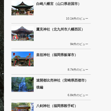
白崎八幡宮（山口県岩国市）
10.1k件のビュー
鷹見神社（北九州市八幡西区）
9k件のビュー
皇祖神社（福岡県飯塚市）
8.7k件のビュー
速開都比売神社（宮崎県西都市）
後編
6.8k件のビュー
八剣神社（福岡県鞍手町）