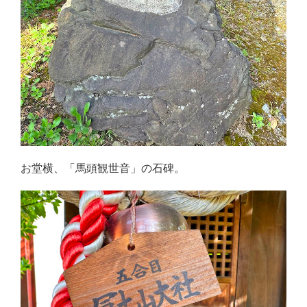
お堂横、「馬頭観世音」の石碑。