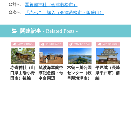
前へ
蠶養國神社（会津若松市）
次へ
「赤べこ」購入（会津若松市・飯盛山）
関連記事 -
Related Posts
-
2023/10/29
2026/02/11
2021/11/26
2018/06/06
赤嵜神社（山
筑波海軍航空
木曽三川公園
平戸城（長崎
口県山陽小野
隊記念館・号
センター（岐
県平戸市）前
田市）後編
令台周辺
阜県海津市）
編