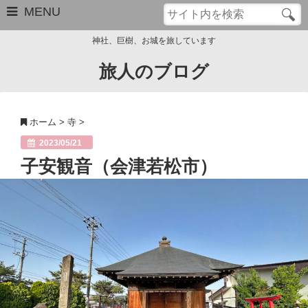
MENU
神社、巨樹、お城を旅しています
旅人のブログ
お問い合わせ
このブログについて
ホーム
>
寺
>
サイトマップ
2023/05/21
子安観音（会津若松市）
管理人のプロフィール
Close