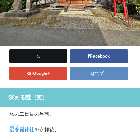
Facebook
Google+
はてブ
深まる謎（笑）
旅の二日目の早朝、
こがいくに
蠶養國
神社
を参拝後、