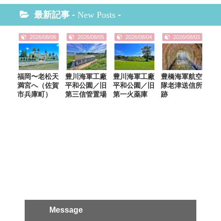
最新記事 -
New Posts
-
2026/08/06
2026/08/05
2026/08/04
2026/08/03
福岡〜老松天
豊川海軍工廠
豊川海軍工廠
豊橋海軍航空
満宮へ（佐賀
平和公園／旧
平和公園／旧
隊老津送信所
市兵庫町）
第三信管置場
第一火薬庫
跡
Message