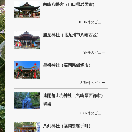
白崎八幡宮（山口県岩国市）
10.1k件のビュー
鷹見神社（北九州市八幡西区）
9k件のビュー
皇祖神社（福岡県飯塚市）
8.7k件のビュー
速開都比売神社（宮崎県西都市）
後編
6.8k件のビュー
八剣神社（福岡県鞍手町）