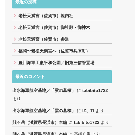
最近の投稿
老松天満宮（佐賀市）境内社
老松天満宮（佐賀市）御社殿・御神木
老松天満宮（佐賀市）参道
福岡〜老松天満宮へ（佐賀市兵庫町）
豊川海軍工廠平和公園／旧第三信管置場
最近のコメント
出水海軍航空基地／「雲の墓標」
に
tabibito1722
より
出水海軍航空基地／「雲の墓標」
に
IZ、TI
より
賤ヶ岳（滋賀県長浜市）本編
に
tabibito1722
より
賤ヶ岳（滋賀県長浜市）本編
に
髙橋八重
より