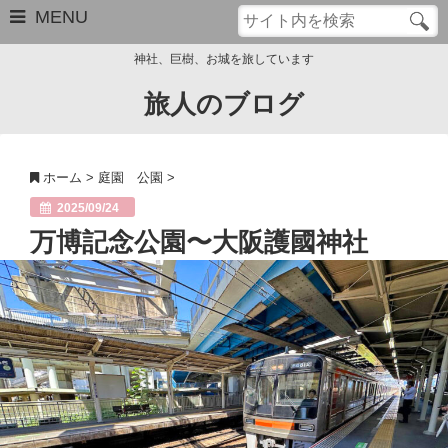
MENU
神社、巨樹、お城を旅しています
旅人のブログ
お問い合わせ
このブログについて
ホーム
>
庭園 公園
>
サイトマップ
2025/09/24
万博記念公園〜大阪護國神社
管理人のプロフィール
Close