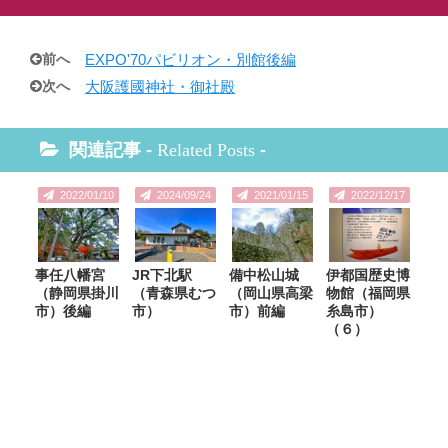
前へ
EXPO'70パビリオン・別館後編
次へ
大阪護國神社・御社殿
関連記事 -
Related Posts
-
2022/01/10
2024/09/24
2021/01/15
2022/12/17
事任八幡宮
JR下北駅
備中松山城
伊都国歴史博
（静岡県掛川
（青森県むつ
（岡山県高梁
物館（福岡県
市）後編
市）
市）前編
糸島市）
（６）