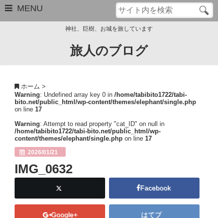
MENU
神社、巨樹、お城を旅しています
旅人のブログ
お問い合わせ
このブログについて
ホーム
>
Warning
: Undefined array key 0 in
/home/tabibito1722/tabi-
サイトマップ
bito.net/public_html/wp-content/themes/elephant/single.php
on line
17
管理人のプロフィール
Warning
: Attempt to read property "cat_ID" on null in
/home/tabibito1722/tabi-bito.net/public_html/wp-
content/themes/elephant/single.php
on line
17
Close
2026/01/21
IMG_0632
Facebook
Google+
はてブ