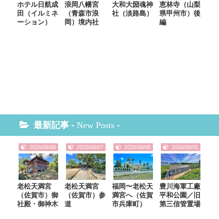
ホテル日航成
浪岡八幡宮
大和大圀魂神
恵林寺（山梨
田（イルミネ
（青森市浪
社（淡路島）
県甲州市）後
ーション）
岡）境内社
編
最新記事 -
New Posts
-
2026/08/08
2026/08/07
2026/08/06
2026/08/05
老松天満宮
老松天満宮
福岡〜老松天
豊川海軍工廠
（佐賀市）御
（佐賀市）参
満宮へ（佐賀
平和公園／旧
社殿・御神木
道
市兵庫町）
第三信管置場