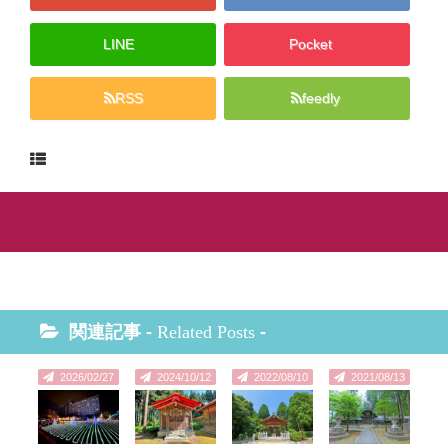
LINE
Pocket
RSS
feedly
関連記事 -
Related Posts
-
2026/02/27
2024/10/12
2022/08/10
2021/08/13