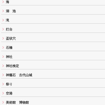
海
湖 池
滝
灯台
盃状穴
石橋
神社
神社検定
神籠石 古代山城
祭り
空港
美術館 博物館