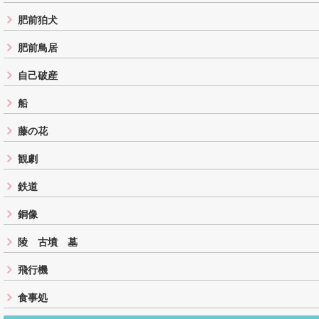
肥前狛犬
肥前鳥居
自己破産
船
藤の花
観劇
鉄道
銅像
陵 古墳 墓
飛行機
食事処