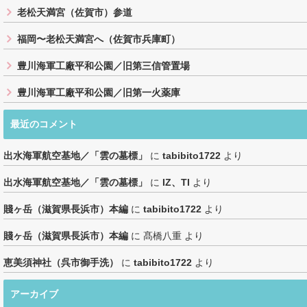
老松天満宮（佐賀市）参道
福岡〜老松天満宮へ（佐賀市兵庫町）
豊川海軍工廠平和公園／旧第三信管置場
豊川海軍工廠平和公園／旧第一火薬庫
最近のコメント
出水海軍航空基地／「雲の墓標」
に
tabibito1722
より
出水海軍航空基地／「雲の墓標」
に
IZ、TI
より
賤ヶ岳（滋賀県長浜市）本編
に
tabibito1722
より
賤ヶ岳（滋賀県長浜市）本編
に
髙橋八重
より
恵美須神社（呉市御手洗）
に
tabibito1722
より
アーカイブ