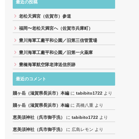
最近の投稿
老松天満宮（佐賀市）参道
福岡〜老松天満宮へ（佐賀市兵庫町）
豊川海軍工廠平和公園／旧第三信管置場
豊川海軍工廠平和公園／旧第一火薬庫
豊橋海軍航空隊老津送信所跡
最近のコメント
賤ヶ岳（滋賀県長浜市）本編
に
tabibito1722
より
賤ヶ岳（滋賀県長浜市）本編
に
髙橋八重
より
恵美須神社（呉市御手洗）
に
tabibito1722
より
恵美須神社（呉市御手洗）
に
広島レモン
より