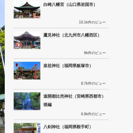
白崎八幡宮（山口県岩国市）
10.1k件のビュー
鷹見神社（北九州市八幡西区）
9k件のビュー
皇祖神社（福岡県飯塚市）
8.7k件のビュー
速開都比売神社（宮崎県西都市）
後編
6.8k件のビュー
八剣神社（福岡県鞍手町）