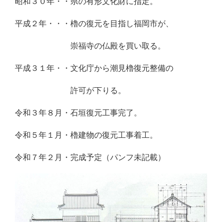
昭和３０年・・県の有形文化財に指定。
平成２年・・・櫓の復元を目指し福岡市が、
まるまるまるま
崇福寺の仏殿を買い取る。
平成３１年・・文化庁から潮見櫓復元整備の
まるまるまるま
許可が下りる。
令和３年８月・石垣復元工事完了。
令和５年１月・櫓建物の復元工事着工。
令和７年２月・完成予定（パンフ未記載）