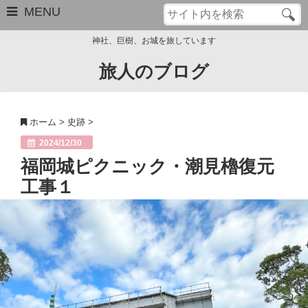
MENU
神社、巨樹、お城を旅しています
旅人のブログ
お問い合わせ
このブログについて
ホーム
>
史跡
>
サイトマップ
2024/12/30
福岡城ピクニック・潮見櫓復元
管理人のプロフィール
工事１
Close