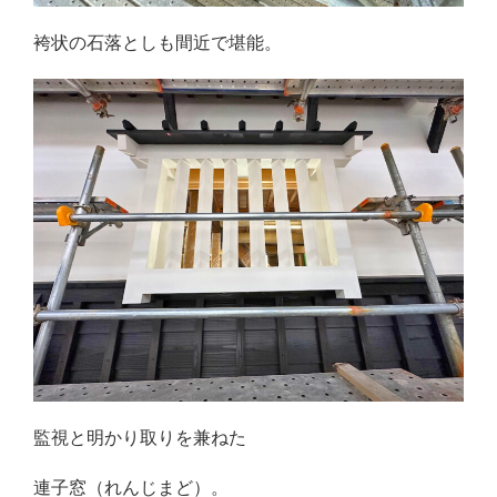
袴状の石落としも間近で堪能。
監視と明かり取りを兼ねた
連子窓（れんじまど）。