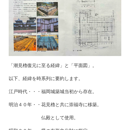
「潮見櫓復元に至る経緯」と「平面図」。
以下、経緯を時系列に要約します。
江戸時代・・・福岡城築城当初から存在。
明治４０年・・花見櫓と共に崇福寺に移築。
まるまるまるま
仏殿として使用。