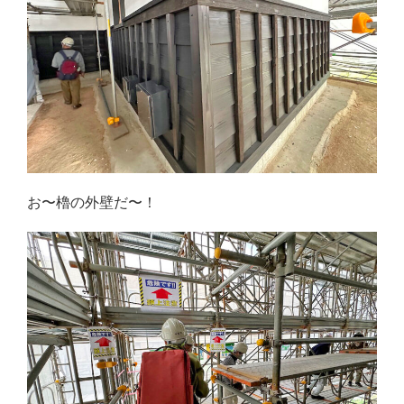
お〜櫓の外壁だ〜！