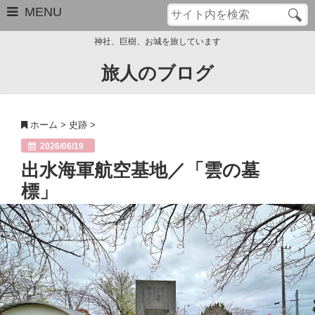
MENU
神社、巨樹、お城を旅しています
旅人のブログ
お問い合わせ
このブログについて
ホーム
>
史跡
>
サイトマップ
2026/06/19
出水海軍航空基地／「雲の墓
管理人のプロフィール
標」
Close