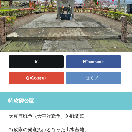
Facebook
Google+
はてブ
特攻碑公園
大東亜戦争（太平洋戦争）終戦間際、
特攻隊の発進拠点となった出水基地。