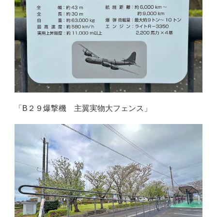
「B２９爆撃機 主翼実物大フェンス」