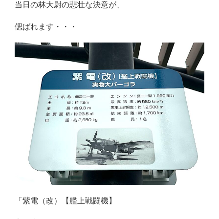
当日の林大尉の悲壮な決意が、
偲ばれます・・・
「紫電（改）【艦上戦闘機】