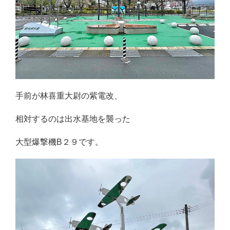
手前が林喜重大尉の紫電改、
相対するのは出水基地を襲った
大型爆撃機B２９です。