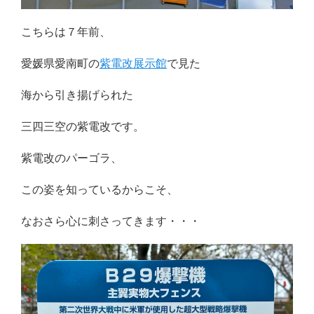
こちらは７年前、
愛媛県愛南町の
紫電改展示館
で見た
海から引き揚げられた
三四三空の紫電改です。
紫電改のパーゴラ、
この姿を知っているからこそ、
なおさら心に刺さってきます・・・