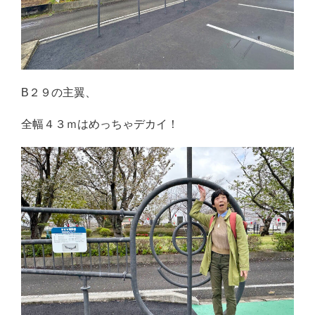
B２９の主翼、
全幅４３ｍはめっちゃデカイ！