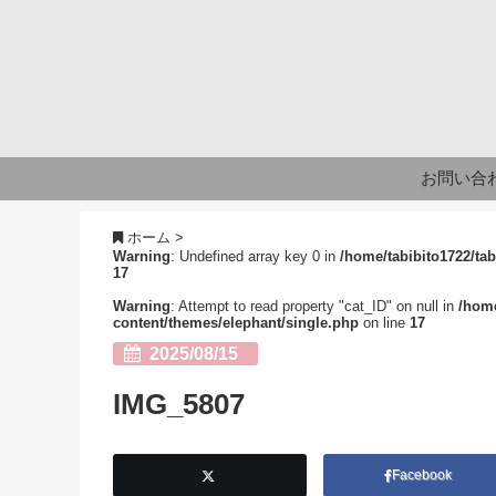
お問い合
ホーム
>
Warning
: Undefined array key 0 in
/home/tabibito1722/tab
17
Warning
: Attempt to read property "cat_ID" on null in
/home
content/themes/elephant/single.php
on line
17
2025/08/15
IMG_5807
Facebook