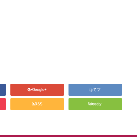
Google+
はてブ
RSS
feedly