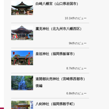
白崎八幡宮（山口県岩国市）
10.1k件のビュー
鷹見神社（北九州市八幡西区）
9k件のビュー
皇祖神社（福岡県飯塚市）
8.7k件のビュー
速開都比売神社（宮崎県西都市）
後編
6.8k件のビュー
八剣神社（福岡県鞍手町）