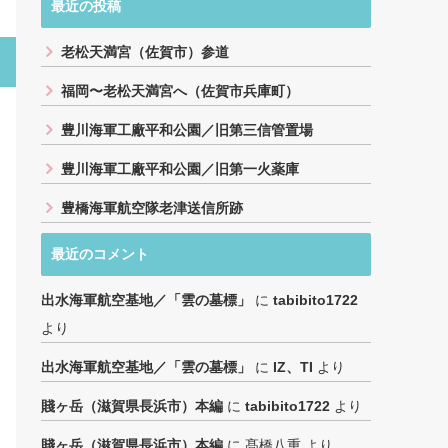
最近の投稿
老松天満宮（佐賀市）参道
福岡〜老松天満宮へ（佐賀市兵庫町）
豊川海軍工廠平和公園／旧第三信管置場
豊川海軍工廠平和公園／旧第一火薬庫
豊橋海軍航空隊老津送信所跡
最近のコメント
出水海軍航空基地／「雲の墓標」
に
tabibito1722
より
出水海軍航空基地／「雲の墓標」
に
IZ、TI
より
賤ヶ岳（滋賀県長浜市）本編
に
tabibito1722
より
賤ヶ岳（滋賀県長浜市）本編
に
髙橋八重
より