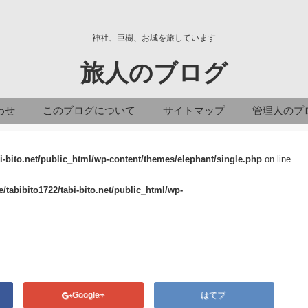
神社、巨樹、お城を旅しています
旅人のブログ
わせ
このブログについて
サイトマップ
管理人のプ
i-bito.net/public_html/wp-content/themes/elephant/single.php
on line
/tabibito1722/tabi-bito.net/public_html/wp-
Google+
はてブ