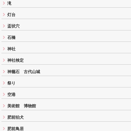
滝
灯台
盃状穴
石橋
神社
神社検定
神籠石 古代山城
祭り
空港
美術館 博物館
肥前狛犬
肥前鳥居