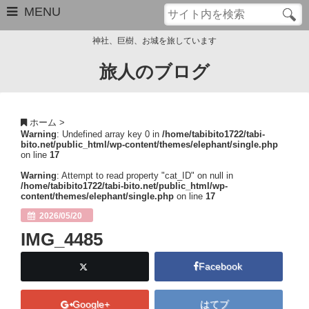
MENU
神社、巨樹、お城を旅しています
旅人のブログ
お問い合わせ
このブログについて
ホーム
>
Warning
: Undefined array key 0 in
/home/tabibito1722/tabi-
サイトマップ
bito.net/public_html/wp-content/themes/elephant/single.php
on line
17
管理人のプロフィール
Warning
: Attempt to read property "cat_ID" on null in
/home/tabibito1722/tabi-bito.net/public_html/wp-
content/themes/elephant/single.php
on line
17
Close
2026/05/20
IMG_4485
Facebook
Google+
はてブ