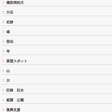
備前焼狛犬
力石
史跡
城
宿泊
寺
展望スポット
山
川
巨樹 巨木
庭園 公園
復興支援