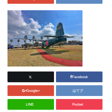
Facebook
Google+
はてブ
LINE
Pocket