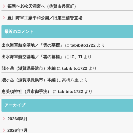
福岡〜老松天満宮へ（佐賀市兵庫町）
豊川海軍工廠平和公園／旧第三信管置場
最近のコメント
出水海軍航空基地／「雲の墓標」
に
tabibito1722
より
出水海軍航空基地／「雲の墓標」
に
IZ、TI
より
賤ヶ岳（滋賀県長浜市）本編
に
tabibito1722
より
賤ヶ岳（滋賀県長浜市）本編
に
髙橋八重
より
恵美須神社（呉市御手洗）
に
tabibito1722
より
アーカイブ
2026年8月
2026年7月