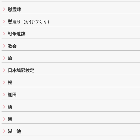
慰霊碑
懸造り（かけづくり）
戦争遺跡
教会
旅
日本城郭検定
桜
棚田
橋
海
湖 池