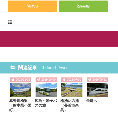
RSS
feedly
関連記事 -
Related Posts
-
2019/11/02
2019/10/09
2025/07/30
2019/09/12
幸野川橋梁
広島～米子バ
槍洗いの池
長崎へ
（熊本県小国
スの旅
（長浜市余
町）
呉）