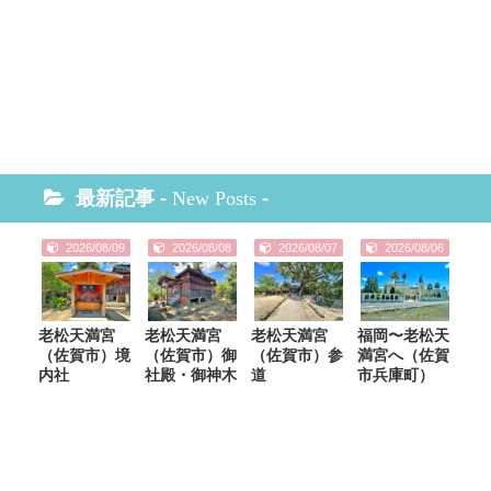
最新記事 -
New Posts
-
2026/08/09
2026/08/08
2026/08/07
2026/08/06
老松天満宮
老松天満宮
老松天満宮
福岡〜老松天
（佐賀市）境
（佐賀市）御
（佐賀市）参
満宮へ（佐賀
内社
社殿・御神木
道
市兵庫町）