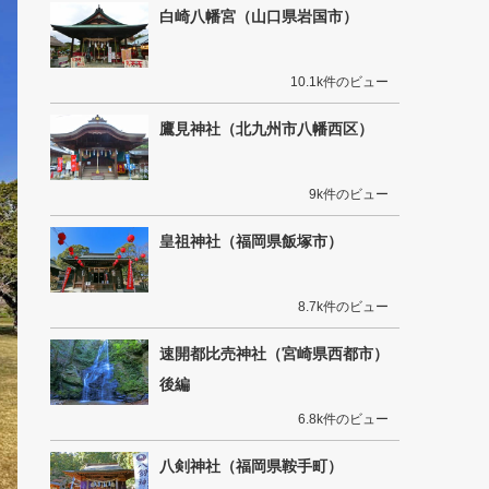
白崎八幡宮（山口県岩国市）
10.1k件のビュー
鷹見神社（北九州市八幡西区）
9k件のビュー
皇祖神社（福岡県飯塚市）
8.7k件のビュー
速開都比売神社（宮崎県西都市）
後編
6.8k件のビュー
八剣神社（福岡県鞍手町）