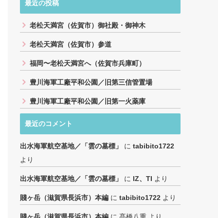
最近の投稿
老松天満宮（佐賀市）御社殿・御神木
老松天満宮（佐賀市）参道
福岡〜老松天満宮へ（佐賀市兵庫町）
豊川海軍工廠平和公園／旧第三信管置場
豊川海軍工廠平和公園／旧第一火薬庫
最近のコメント
出水海軍航空基地／「雲の墓標」
に
tabibito1722
より
出水海軍航空基地／「雲の墓標」
に
IZ、TI
より
賤ヶ岳（滋賀県長浜市）本編
に
tabibito1722
より
賤ヶ岳（滋賀県長浜市）本編
に
髙橋八重
より