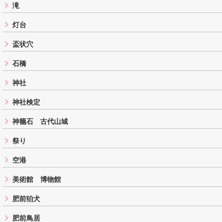
滝
灯台
盃状穴
石橋
神社
神社検定
神籠石 古代山城
祭り
空港
美術館 博物館
肥前狛犬
肥前鳥居