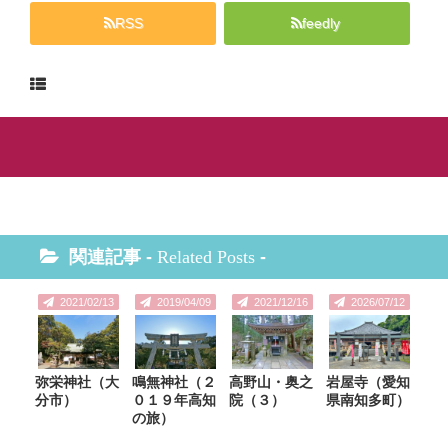
RSS
feedly
関連記事 -
Related Posts
-
2021/02/13
2019/04/09
2021/12/16
2026/07/12
弥栄神社（大
鳴無神社（２
高野山・奥之
岩屋寺（愛知
分市）
０１９年高知
院（３）
県南知多町）
の旅）