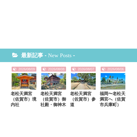
最新記事 -
New Posts
-
2026/08/09
2026/08/08
2026/08/07
2026/08/06
老松天満宮
老松天満宮
老松天満宮
福岡〜老松天
（佐賀市）境
（佐賀市）御
（佐賀市）参
満宮へ（佐賀
内社
社殿・御神木
道
市兵庫町）