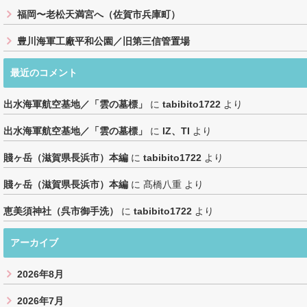
福岡〜老松天満宮へ（佐賀市兵庫町）
豊川海軍工廠平和公園／旧第三信管置場
最近のコメント
出水海軍航空基地／「雲の墓標」
に
tabibito1722
より
出水海軍航空基地／「雲の墓標」
に
IZ、TI
より
賤ヶ岳（滋賀県長浜市）本編
に
tabibito1722
より
賤ヶ岳（滋賀県長浜市）本編
に
髙橋八重
より
恵美須神社（呉市御手洗）
に
tabibito1722
より
アーカイブ
2026年8月
2026年7月