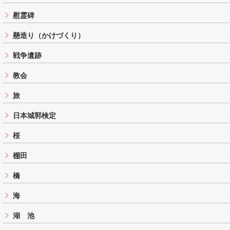
慰霊碑
懸造り（かけづくり）
戦争遺跡
教会
旅
日本城郭検定
桜
棚田
橋
海
湖 池