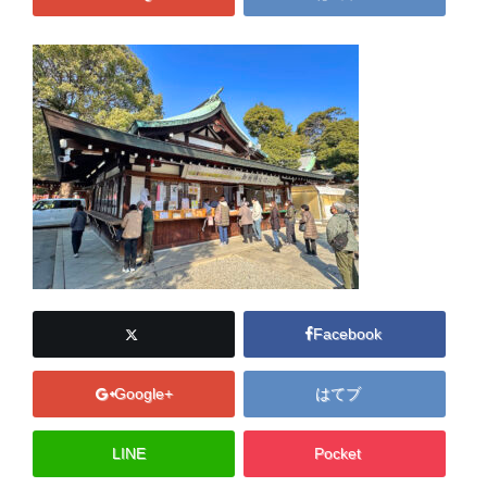
Facebook
Google+
はてブ
LINE
Pocket