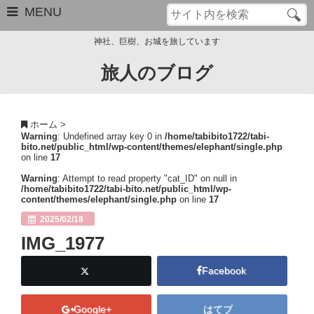
MENU
神社、巨樹、お城を旅しています
旅人のブログ
お問い合わせ
このブログについて
ホーム
>
Warning
: Undefined array key 0 in
/home/tabibito1722/tabi-
サイトマップ
bito.net/public_html/wp-content/themes/elephant/single.php
on line
17
管理人のプロフィール
Warning
: Attempt to read property "cat_ID" on null in
/home/tabibito1722/tabi-bito.net/public_html/wp-
content/themes/elephant/single.php
on line
17
Close
2025/02/18
IMG_1977
Facebook
Google+
はてブ