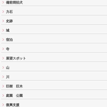
備前焼狛犬
力石
史跡
城
宿泊
寺
展望スポット
山
川
巨樹 巨木
庭園 公園
復興支援