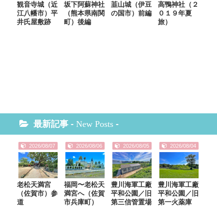
観音寺城（近
坂下阿蘇神社
韮山城（伊豆
高鴨神社（２
江八幡市）平
（熊本県南関
の国市）前編
０１９年夏
井氏屋敷跡
町）後編
旅）
最新記事 -
New Posts
-
2026/08/07
2026/08/06
2026/08/05
2026/08/04
老松天満宮
福岡〜老松天
豊川海軍工廠
豊川海軍工廠
（佐賀市）参
満宮へ（佐賀
平和公園／旧
平和公園／旧
道
市兵庫町）
第三信管置場
第一火薬庫