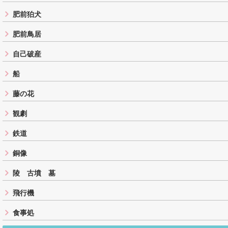
肥前狛犬
肥前鳥居
自己破産
船
藤の花
観劇
鉄道
銅像
陵 古墳 墓
飛行機
食事処