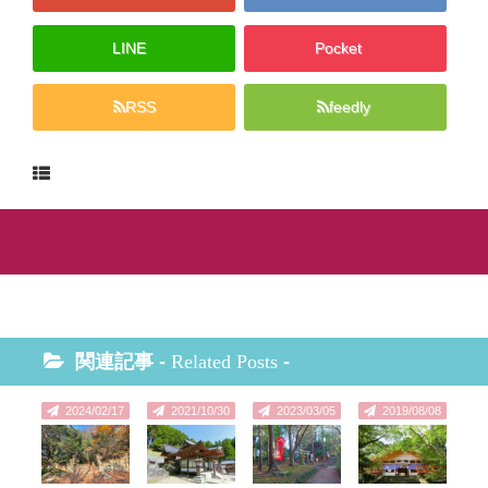
LINE
Pocket
RSS
feedly
関連記事 -
Related Posts
-
2024/02/17
2021/10/30
2023/03/05
2019/08/08