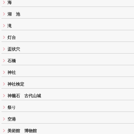
海
湖 池
滝
灯台
盃状穴
石橋
神社
神社検定
神籠石 古代山城
祭り
空港
美術館 博物館