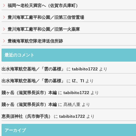
福岡〜老松天満宮へ（佐賀市兵庫町）
豊川海軍工廠平和公園／旧第三信管置場
豊川海軍工廠平和公園／旧第一火薬庫
豊橋海軍航空隊老津送信所跡
最近のコメント
出水海軍航空基地／「雲の墓標」
に
tabibito1722
より
出水海軍航空基地／「雲の墓標」
に
IZ、TI
より
賤ヶ岳（滋賀県長浜市）本編
に
tabibito1722
より
賤ヶ岳（滋賀県長浜市）本編
に
髙橋八重
より
恵美須神社（呉市御手洗）
に
tabibito1722
より
アーカイブ