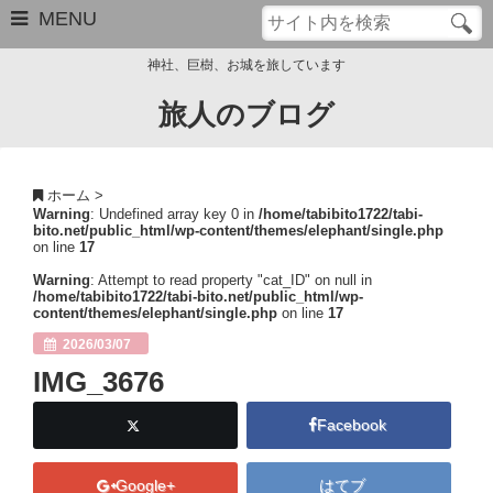
MENU
神社、巨樹、お城を旅しています
旅人のブログ
お問い合わせ
このブログについて
ホーム
>
Warning
: Undefined array key 0 in
/home/tabibito1722/tabi-
サイトマップ
bito.net/public_html/wp-content/themes/elephant/single.php
on line
17
管理人のプロフィール
Warning
: Attempt to read property "cat_ID" on null in
/home/tabibito1722/tabi-bito.net/public_html/wp-
content/themes/elephant/single.php
on line
17
Close
2026/03/07
IMG_3676
Facebook
Google+
はてブ