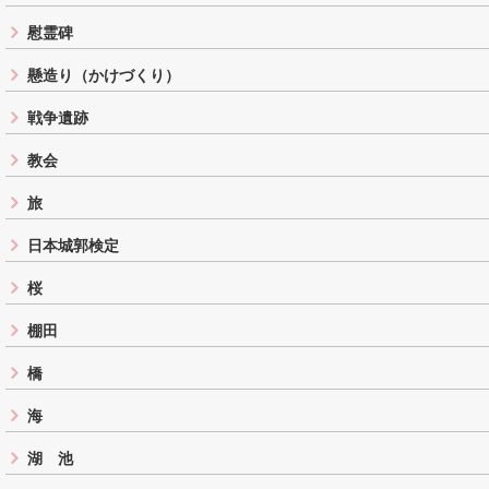
慰霊碑
懸造り（かけづくり）
戦争遺跡
教会
旅
日本城郭検定
桜
棚田
橋
海
湖 池