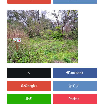
Facebook
Google+
はてブ
LINE
Pocket