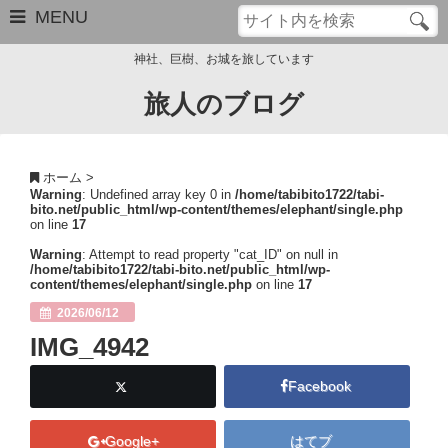
MENU
神社、巨樹、お城を旅しています
旅人のブログ
お問い合わせ
このブログについて
ホーム
>
Warning
: Undefined array key 0 in
/home/tabibito1722/tabi-
サイトマップ
bito.net/public_html/wp-content/themes/elephant/single.php
on line
17
管理人のプロフィール
Warning
: Attempt to read property "cat_ID" on null in
/home/tabibito1722/tabi-bito.net/public_html/wp-
content/themes/elephant/single.php
on line
17
Close
2026/06/12
IMG_4942
Facebook
Google+
はてブ