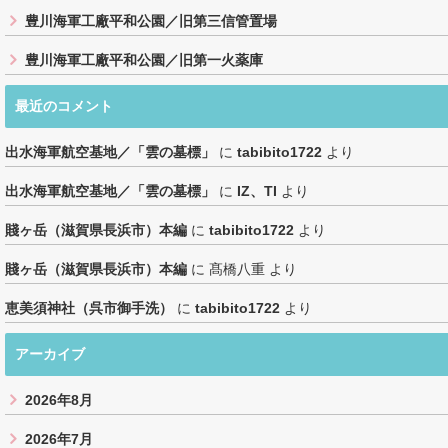
豊川海軍工廠平和公園／旧第三信管置場
豊川海軍工廠平和公園／旧第一火薬庫
最近のコメント
出水海軍航空基地／「雲の墓標」
に
tabibito1722
より
出水海軍航空基地／「雲の墓標」
に
IZ、TI
より
賤ヶ岳（滋賀県長浜市）本編
に
tabibito1722
より
賤ヶ岳（滋賀県長浜市）本編
に
髙橋八重
より
恵美須神社（呉市御手洗）
に
tabibito1722
より
アーカイブ
2026年8月
2026年7月