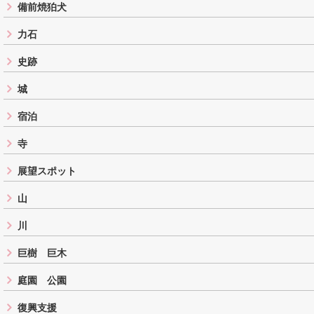
備前焼狛犬
力石
史跡
城
宿泊
寺
展望スポット
山
川
巨樹 巨木
庭園 公園
復興支援