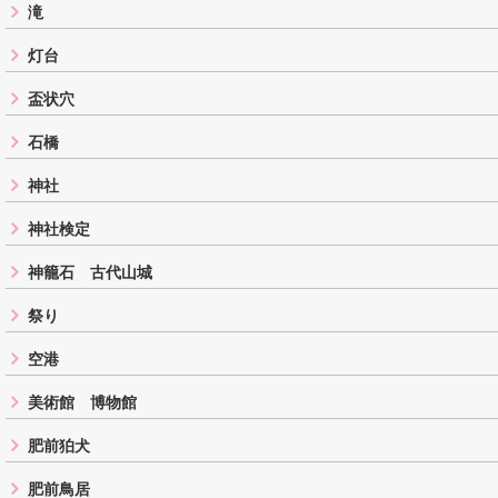
滝
灯台
盃状穴
石橋
神社
神社検定
神籠石 古代山城
祭り
空港
美術館 博物館
肥前狛犬
肥前鳥居