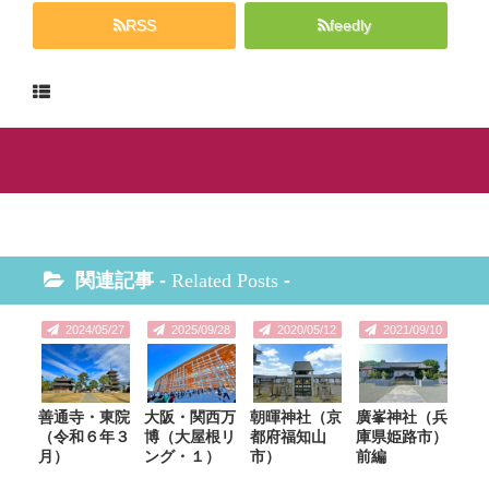
RSS
feedly
関連記事 -
Related Posts
-
2024/05/27
2025/09/28
2020/05/12
2021/09/10
善通寺・東院
大阪・関西万
朝暉神社（京
廣峯神社（兵
（令和６年３
博（大屋根リ
都府福知山
庫県姫路市）
月）
ング・１）
市）
前編