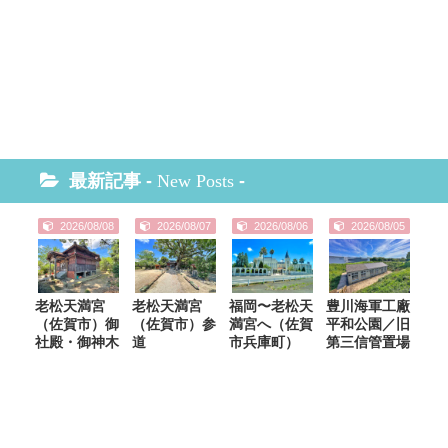
最新記事 -
New Posts
-
2026/08/08
2026/08/07
2026/08/06
2026/08/05
老松天満宮
老松天満宮
福岡〜老松天
豊川海軍工廠
（佐賀市）御
（佐賀市）参
満宮へ（佐賀
平和公園／旧
社殿・御神木
道
市兵庫町）
第三信管置場