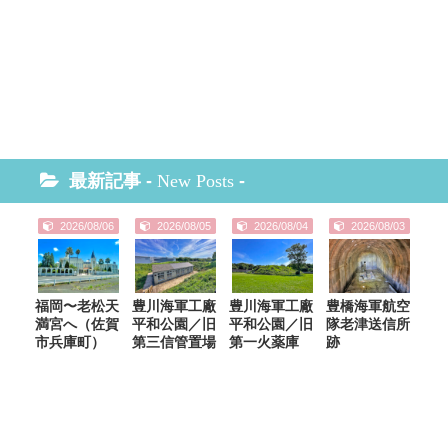
最新記事 -
New Posts
-
2026/08/06
2026/08/05
2026/08/04
2026/08/03
福岡〜老松天
豊川海軍工廠
豊川海軍工廠
豊橋海軍航空
満宮へ（佐賀
平和公園／旧
平和公園／旧
隊老津送信所
市兵庫町）
第三信管置場
第一火薬庫
跡