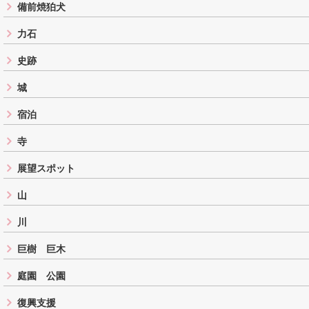
備前焼狛犬
力石
史跡
城
宿泊
寺
展望スポット
山
川
巨樹 巨木
庭園 公園
復興支援