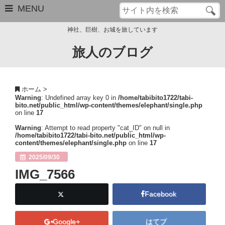
MENU
神社、巨樹、お城を旅しています
旅人のブログ
お問い合わせ
このブログについて
ホーム
>
Warning
: Undefined array key 0 in
/home/tabibito1722/tabi-
サイトマップ
bito.net/public_html/wp-content/themes/elephant/single.php
on line
17
管理人のプロフィール
Warning
: Attempt to read property "cat_ID" on null in
/home/tabibito1722/tabi-bito.net/public_html/wp-
content/themes/elephant/single.php
on line
17
Close
2025/09/30
IMG_7566
Facebook
Google+
はてブ