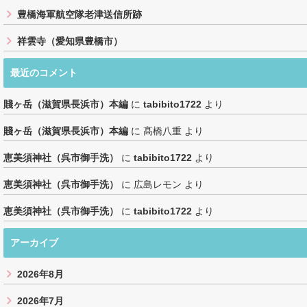
豊橋海軍航空隊老津送信所跡
祥雲寺（愛知県豊橋市）
最近のコメント
賤ヶ岳（滋賀県長浜市）本編
に
tabibito1722
より
賤ヶ岳（滋賀県長浜市）本編
に
髙橋八重
より
恵美須神社（呉市御手洗）
に
tabibito1722
より
恵美須神社（呉市御手洗）
に
広島レモン
より
恵美須神社（呉市御手洗）
に
tabibito1722
より
アーカイブ
2026年8月
2026年7月