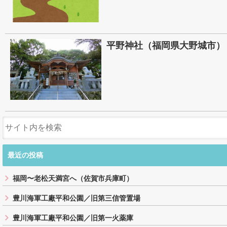
平野神社（福岡県大野城市）
最近の投稿
福岡〜老松天満宮へ（佐賀市兵庫町）
豊川海軍工廠平和公園／旧第三信管置場
豊川海軍工廠平和公園／旧第一火薬庫