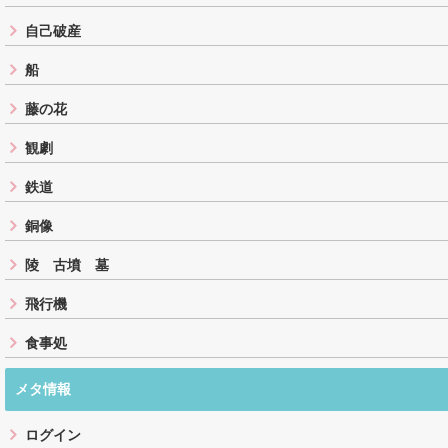
自己破産
船
藤の花
観劇
鉄道
銅像
陵 古墳 墓
飛行機
食事処
メタ情報
ログイン