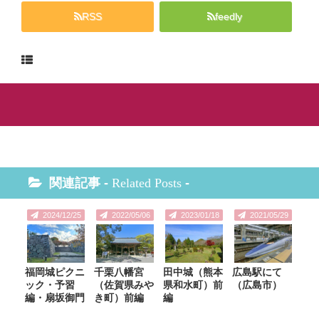
RSS
feedly
関連記事 -
Related Posts
-
2024/12/25
2022/05/06
2023/01/18
2021/05/29
福岡城ピクニ
千栗八幡宮
田中城（熊本
広島駅にて
ック・予習
（佐賀県みや
県和水町）前
（広島市）
編・扇坂御門
き町）前編
編