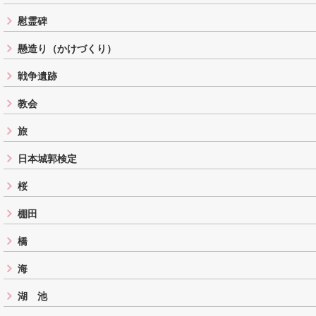
慰霊碑
懸造り（かけづくり）
戦争遺跡
教会
旅
日本城郭検定
桜
棚田
橋
海
湖 池