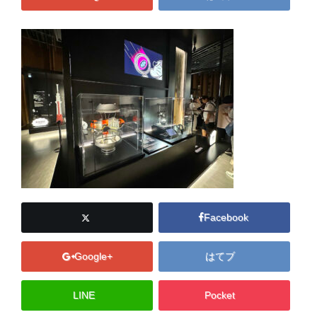
Facebook
Google+
はてブ
LINE
Pocket