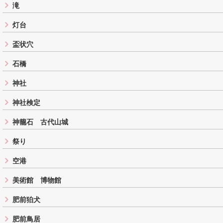
滝
灯台
盃状穴
石橋
神社
神社検定
神籠石 古代山城
祭り
空港
美術館 博物館
肥前狛犬
肥前鳥居