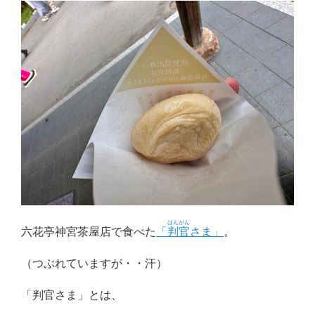
はんがん
六花亭神宮茶屋店で食べた
「
判官
さま」
。
（つぶれていますが・・汗）
「判官さま」とは、