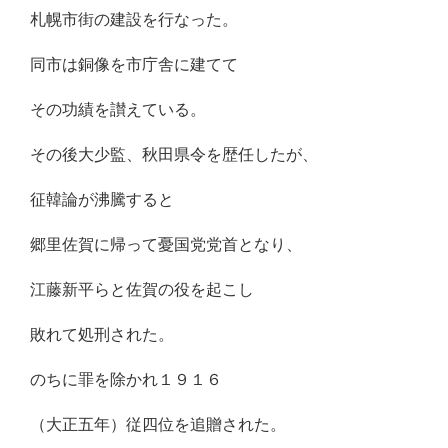
札幌市街の建設を行なった。
同市は銅像を市庁舎に建てて
その功績を讃えている。
その後大少監、秋田県令を歴任したが、
征韓論が沸騰すると
郷里佐賀に帰って憂国党党首となり、
江藤新平らと佐賀の役を起こし
敗れて処刑された。
のちに罪を除かれ１９１６
（大正五年）従四位を追贈された。