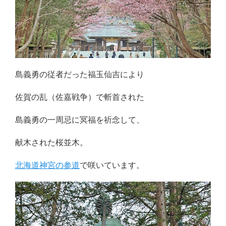
島義勇の従者だった
福玉仙吉により
佐賀の乱（佐嘉戦争）で斬首された
島義勇の一周忌に冥福を祈念して、
献木された桜並木。
北海道神宮の参道
で咲いています。