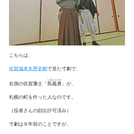
こちらは、
佐賀城本丸歴史館
で見た寸劇で、
しまよしたけ
右側の佐賀藩士「
島義勇
」が、
札幌の町を作った人なのです。
（役者さんの顔出許可済み）
寸劇は８年前のことですが、