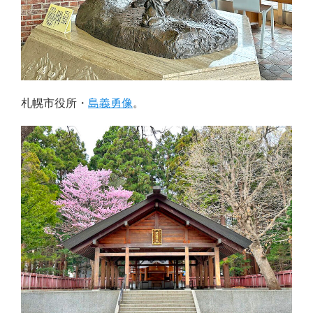
札幌市役所・
島義勇像
。