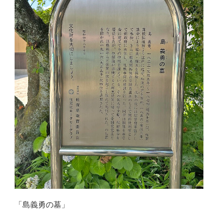
「島義勇の墓」