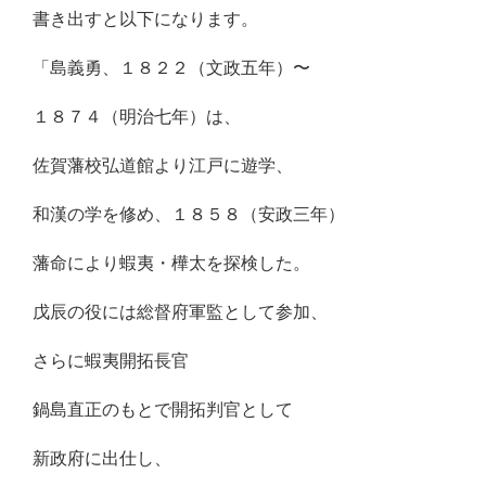
書き出すと以下になります。
「島義勇、１８２２（文政五年）〜
１８７４（明治七年）は、
佐賀藩校弘道館より江戸に遊学、
和漢の学を修め、１８５８（安政三年）
藩命により蝦夷・樺太を探検した。
戊辰の役には総督府軍監として参加、
さらに蝦夷開拓長官
鍋島直正のもとで開拓判官として
新政府に出仕し、