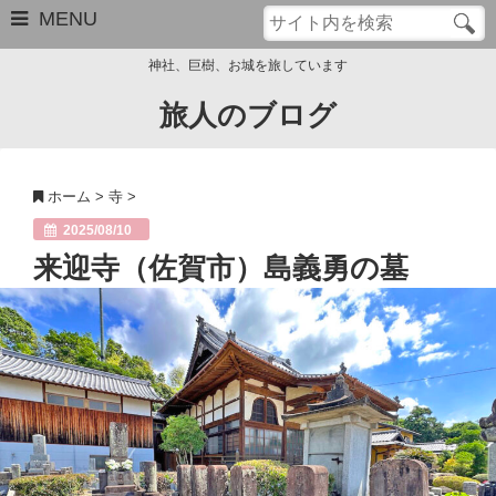
MENU
神社、巨樹、お城を旅しています
旅人のブログ
お問い合わせ
このブログについて
ホーム
>
寺
>
サイトマップ
2025/08/10
来迎寺（佐賀市）島義勇の墓
管理人のプロフィール
Close