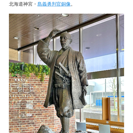
北海道神宮・
島義勇判官銅像
。