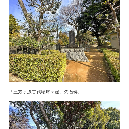
「三方ヶ原古戦場犀ヶ崖」の石碑。