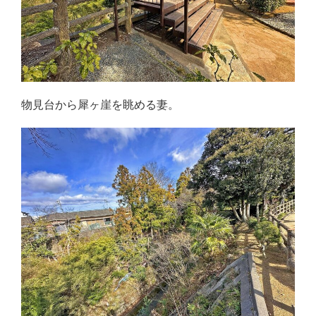
物見台から犀ヶ崖を眺める妻。