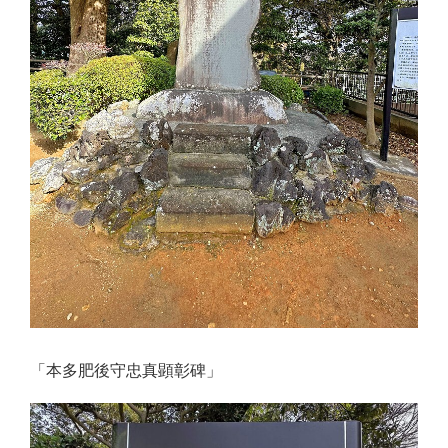
「本多肥後守忠真顕彰碑」