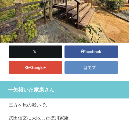
Facebook
Google+
はてブ
一矢報いた家康さん
三方ヶ原の戦いで、
武田信玄に大敗した徳川家康。