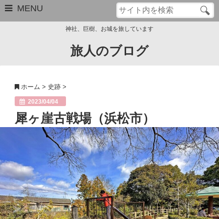
MENU
神社、巨樹、お城を旅しています
旅人のブログ
お問い合わせ
このブログについて
ホーム
>
史跡
>
サイトマップ
2023/04/04
犀ヶ崖古戦場（浜松市）
管理人のプロフィール
Close