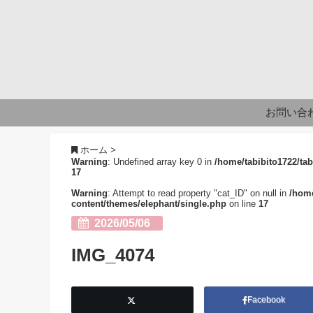
お問い合
ホーム
>
Warning
: Undefined array key 0 in
/home/tabibito1722/tab
17
Warning
: Attempt to read property "cat_ID" on null in
/home
content/themes/elephant/single.php
on line
17
2026/05/06
IMG_4074
Facebook