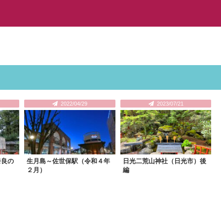
2022/04/29
2023/07/21
奈良の
生月島～佐世保駅（令和４年
日光二荒山神社（日光市）後
２月）
編