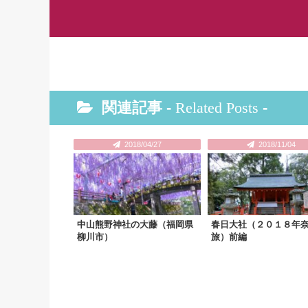
関連記事 -
Related Posts
-
2018/04/27
2018/11/04
中山熊野神社の大藤（福岡県
春日大社（２０１８年
柳川市）
旅）前編