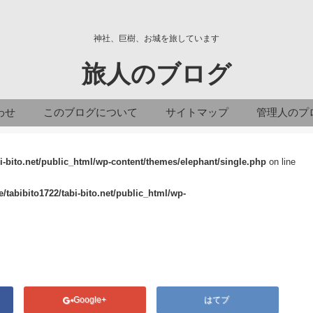
神社、巨樹、お城を旅しています
旅人のブログ
わせ
このブログについて
サイトマップ
管理人のプ
i-bito.net/public_html/wp-content/themes/elephant/single.php
on line
/tabibito1722/tabi-bito.net/public_html/wp-
Google+
はてブ