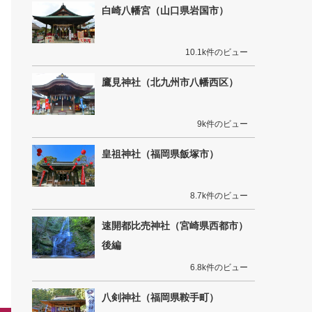
白崎八幡宮（山口県岩国市）
10.1k件のビュー
鷹見神社（北九州市八幡西区）
9k件のビュー
皇祖神社（福岡県飯塚市）
8.7k件のビュー
速開都比売神社（宮崎県西都市）
後編
6.8k件のビュー
八剣神社（福岡県鞍手町）