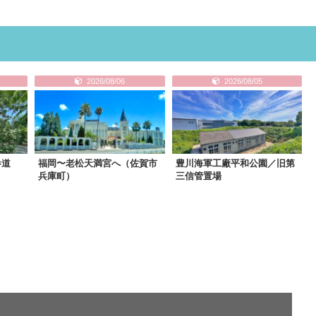
2026/08/06
2026/08/05
参道
福岡〜老松天満宮へ（佐賀市
豊川海軍工廠平和公園／旧第
兵庫町）
三信管置場