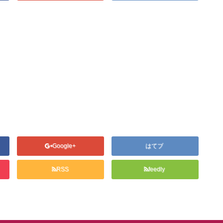
Google+
はてブ
RSS
feedly