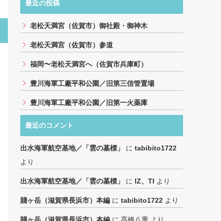
最近の投稿
老松天満宮（佐賀市）御社殿・御神木
老松天満宮（佐賀市）参道
福岡〜老松天満宮へ（佐賀市兵庫町）
豊川海軍工廠平和公園／旧第三信管置場
豊川海軍工廠平和公園／旧第一火薬庫
最近のコメント
出水海軍航空基地／「雲の墓標」
に
tabibito1722
より
出水海軍航空基地／「雲の墓標」
に
IZ、TI
より
賤ヶ岳（滋賀県長浜市）本編
に
tabibito1722
より
賤ヶ岳（滋賀県長浜市）本編
に
髙橋八重
より