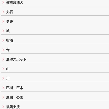
備前焼狛犬
力石
史跡
城
宿泊
寺
展望スポット
山
川
巨樹 巨木
庭園 公園
復興支援