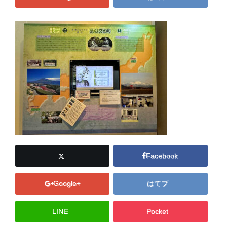
Facebook
Google+
はてブ
LINE
Pocket