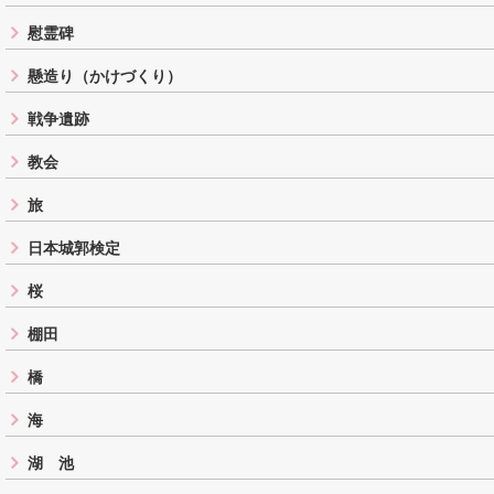
慰霊碑
懸造り（かけづくり）
戦争遺跡
教会
旅
日本城郭検定
桜
棚田
橋
海
湖 池