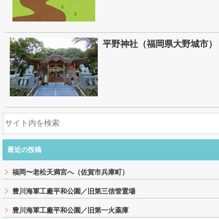
平野神社（福岡県大野城市）
最近の投稿
福岡〜老松天満宮へ（佐賀市兵庫町）
豊川海軍工廠平和公園／旧第三信管置場
豊川海軍工廠平和公園／旧第一火薬庫