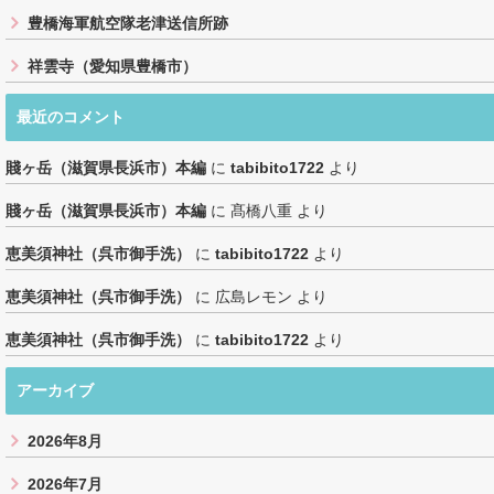
豊橋海軍航空隊老津送信所跡
祥雲寺（愛知県豊橋市）
最近のコメント
賤ヶ岳（滋賀県長浜市）本編
に
tabibito1722
より
賤ヶ岳（滋賀県長浜市）本編
に
髙橋八重
より
恵美須神社（呉市御手洗）
に
tabibito1722
より
恵美須神社（呉市御手洗）
に
広島レモン
より
恵美須神社（呉市御手洗）
に
tabibito1722
より
アーカイブ
2026年8月
2026年7月