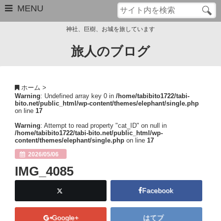
MENU
神社、巨樹、お城を旅しています
旅人のブログ
お問い合わせ
このブログについて
ホーム
>
Warning
: Undefined array key 0 in
/home/tabibito1722/tabi-
サイトマップ
bito.net/public_html/wp-content/themes/elephant/single.php
on line
17
管理人のプロフィール
Warning
: Attempt to read property "cat_ID" on null in
/home/tabibito1722/tabi-bito.net/public_html/wp-
content/themes/elephant/single.php
on line
17
Close
2026/05/06
IMG_4085
Facebook
Google+
はてブ