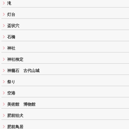
滝
灯台
盃状穴
石橋
神社
神社検定
神籠石 古代山城
祭り
空港
美術館 博物館
肥前狛犬
肥前鳥居