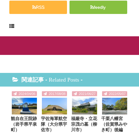
RSS
feedly
関連記事 -
Related Posts
-
2024/04/06
2017/08/08
2021/06/27
2022/05/07
観自在王院跡
宇佐海軍航空
福厳寺・立花
千栗八幡宮
（岩手県平泉
隊（大分県宇
宗茂の墓（柳
（佐賀県みや
町）
佐市）
川市）
き町）後編