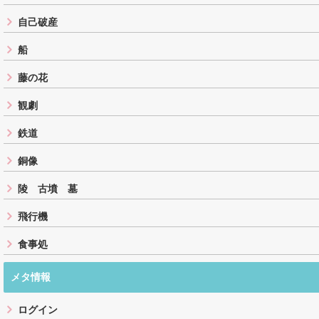
自己破産
船
藤の花
観劇
鉄道
銅像
陵 古墳 墓
飛行機
食事処
メタ情報
ログイン