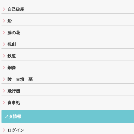
自己破産
船
藤の花
観劇
鉄道
銅像
陵 古墳 墓
飛行機
食事処
メタ情報
ログイン