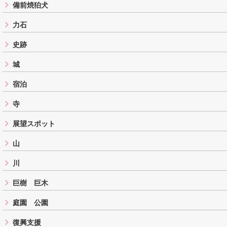
備前焼狛犬
力石
史跡
城
宿泊
寺
展望スポット
山
川
巨樹 巨木
庭園 公園
復興支援