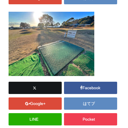
Facebook
Google+
はてブ
LINE
Pocket