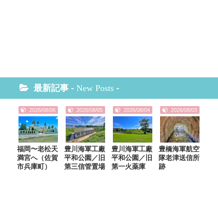
最新記事 -
New Posts
-
2026/08/06
2026/08/05
2026/08/04
2026/08/03
福岡〜老松天
豊川海軍工廠
豊川海軍工廠
豊橋海軍航空
満宮へ（佐賀
平和公園／旧
平和公園／旧
隊老津送信所
市兵庫町）
第三信管置場
第一火薬庫
跡