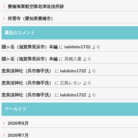
豊橋海軍航空隊老津送信所跡
祥雲寺（愛知県豊橋市）
最近のコメント
賤ヶ岳（滋賀県長浜市）本編
に
tabibito1722
より
賤ヶ岳（滋賀県長浜市）本編
に
髙橋八重
より
恵美須神社（呉市御手洗）
に
tabibito1722
より
恵美須神社（呉市御手洗）
に
広島レモン
より
恵美須神社（呉市御手洗）
に
tabibito1722
より
アーカイブ
2026年8月
2026年7月