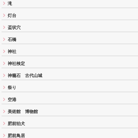
滝
灯台
盃状穴
石橋
神社
神社検定
神籠石 古代山城
祭り
空港
美術館 博物館
肥前狛犬
肥前鳥居