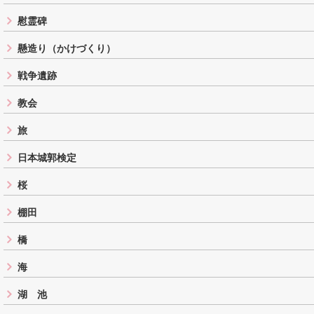
慰霊碑
懸造り（かけづくり）
戦争遺跡
教会
旅
日本城郭検定
桜
棚田
橋
海
湖 池