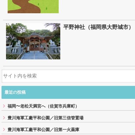
平野神社（福岡県大野城市）
最近の投稿
福岡〜老松天満宮へ（佐賀市兵庫町）
豊川海軍工廠平和公園／旧第三信管置場
豊川海軍工廠平和公園／旧第一火薬庫