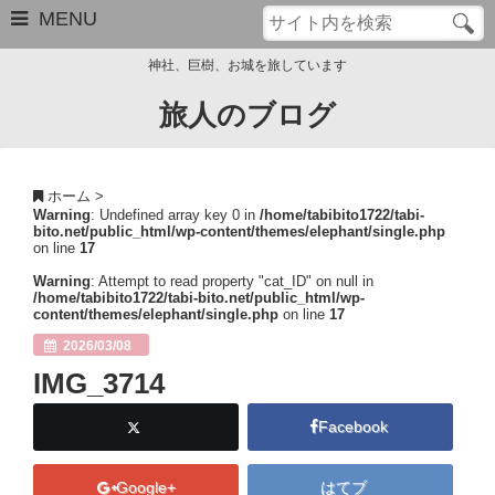
MENU
神社、巨樹、お城を旅しています
旅人のブログ
お問い合わせ
このブログについて
ホーム
>
Warning
: Undefined array key 0 in
/home/tabibito1722/tabi-
サイトマップ
bito.net/public_html/wp-content/themes/elephant/single.php
on line
17
管理人のプロフィール
Warning
: Attempt to read property "cat_ID" on null in
/home/tabibito1722/tabi-bito.net/public_html/wp-
content/themes/elephant/single.php
on line
17
Close
2026/03/08
IMG_3714
Facebook
Google+
はてブ