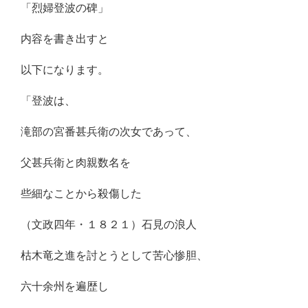
「烈婦登波の碑」
内容を書き出すと
以下になります。
「登波は、
滝部の宮番甚兵衛の次女であって、
父甚兵衛と肉親数名を
些細なことから殺傷した
（文政四年・１８２１）石見の浪人
枯木竜之進を討とうとして苦心惨胆、
六十余州を遍歴し