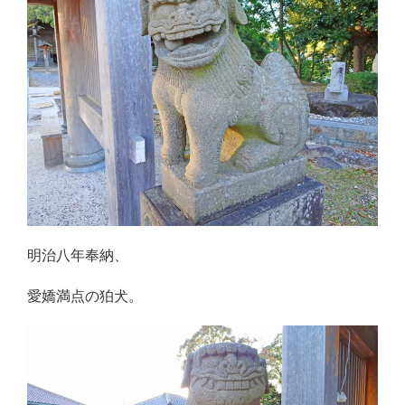
明治八年奉納、
愛嬌満点の狛犬。