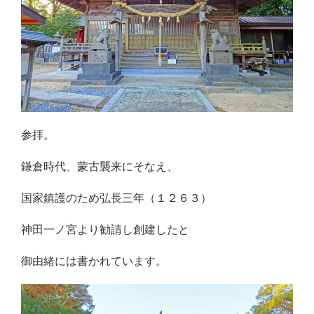
参拝。
鎌倉時代、蒙古襲来にそなえ、
国家鎮護のため弘長三年（１２６３）
神田一ノ宮より勧請し創建したと
御由緒には書かれています。