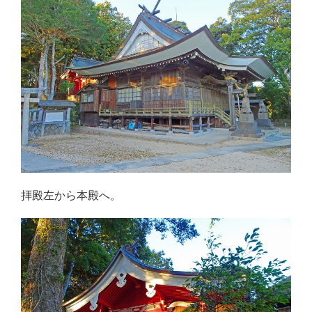
拝殿左から本殿へ。