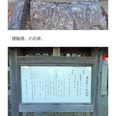
「腰輪踊」の石碑。