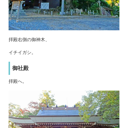
拝殿右側の御神木、
イチイガシ。
御社殿
拝殿へ。