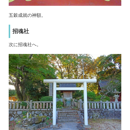
五穀成就の神額。
招魂社
次に招魂社へ。