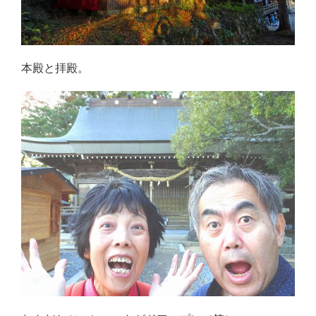
本殿と拝殿。