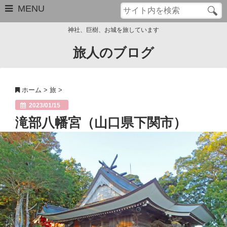
MENU
神社、巨樹、お城を旅しています
旅人のブログ
お問い合わせ
このブログについて
ホーム
>
旅
>
サイトマップ
2023/01/15
滝部八幡宮（山口県下関市）
管理人のプロフィール
Close