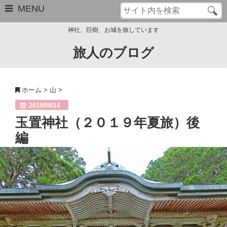
MENU
神社、巨樹、お城を旅しています
旅人のブログ
お問い合わせ
このブログについて
ホーム
>
山
>
サイトマップ
2019/08/14
玉置神社（２０１９年夏旅）後
管理人のプロフィール
編
Close