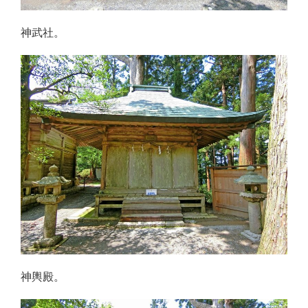
神武社。
神輿殿。