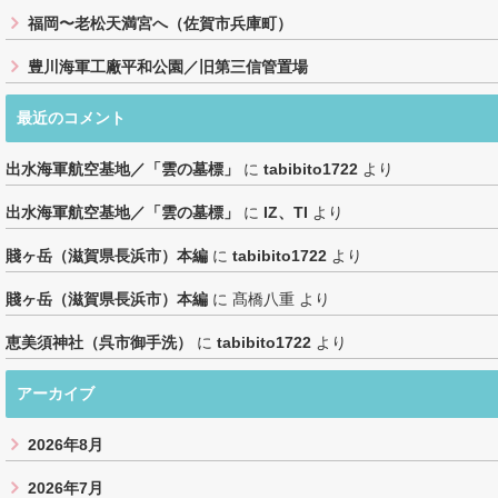
福岡〜老松天満宮へ（佐賀市兵庫町）
豊川海軍工廠平和公園／旧第三信管置場
最近のコメント
出水海軍航空基地／「雲の墓標」
に
tabibito1722
より
出水海軍航空基地／「雲の墓標」
に
IZ、TI
より
賤ヶ岳（滋賀県長浜市）本編
に
tabibito1722
より
賤ヶ岳（滋賀県長浜市）本編
に
髙橋八重
より
恵美須神社（呉市御手洗）
に
tabibito1722
より
アーカイブ
2026年8月
2026年7月