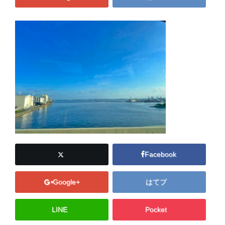
Facebook
Google+
はてブ
LINE
Pocket