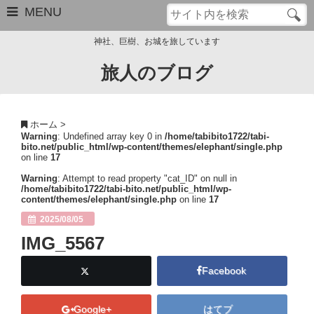
MENU
神社、巨樹、お城を旅しています
旅人のブログ
お問い合わせ
このブログについて
ホーム
>
Warning
: Undefined array key 0 in
/home/tabibito1722/tabi-
サイトマップ
bito.net/public_html/wp-content/themes/elephant/single.php
on line
17
管理人のプロフィール
Warning
: Attempt to read property "cat_ID" on null in
/home/tabibito1722/tabi-bito.net/public_html/wp-
content/themes/elephant/single.php
on line
17
Close
2025/08/05
IMG_5567
Facebook
Google+
はてブ