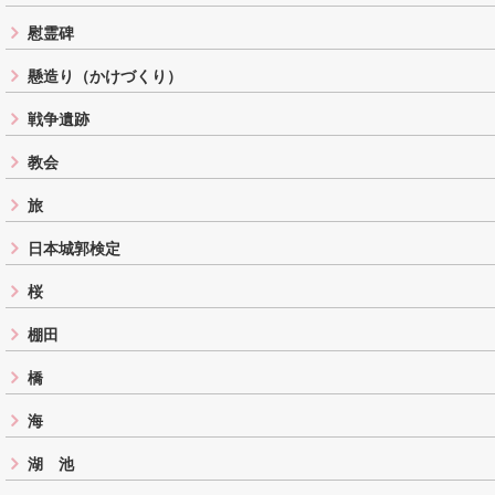
慰霊碑
懸造り（かけづくり）
戦争遺跡
教会
旅
日本城郭検定
桜
棚田
橋
海
湖 池