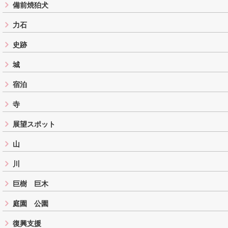
備前焼狛犬
力石
史跡
城
宿泊
寺
展望スポット
山
川
巨樹 巨木
庭園 公園
復興支援