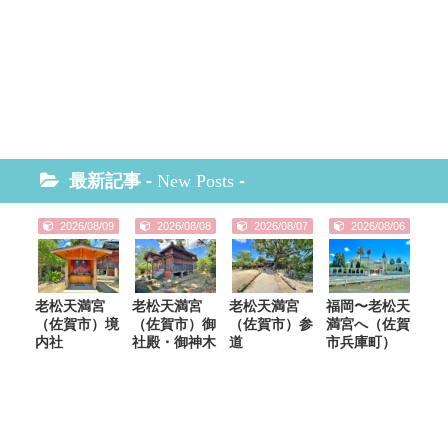
最新記事 -
New Posts
-
2026/08/09
2026/08/08
2026/08/07
2026/08/06
老松天満宮
老松天満宮
老松天満宮
福岡〜老松天
（佐賀市）境
（佐賀市）御
（佐賀市）参
満宮へ（佐賀
内社
社殿・御神木
道
市兵庫町）