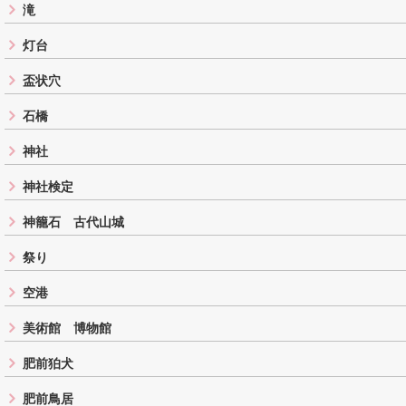
滝
灯台
盃状穴
石橋
神社
神社検定
神籠石 古代山城
祭り
空港
美術館 博物館
肥前狛犬
肥前鳥居