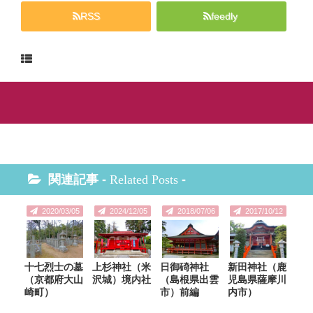
RSS
feedly
関連記事 -
Related Posts
-
2020/03/05
2024/12/05
2018/07/06
2017/10/12
十七烈士の墓
上杉神社（米
日御碕神社
新田神社（鹿
（京都府大山
沢城）境内社
（島根県出雲
児島県薩摩川
崎町）
市）前編
内市）