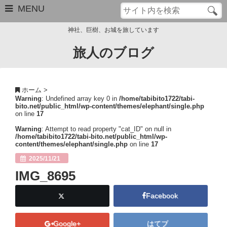
MENU
神社、巨樹、お城を旅しています
旅人のブログ
お問い合わせ
このブログについて
ホーム
>
Warning
: Undefined array key 0 in
/home/tabibito1722/tabi-
サイトマップ
bito.net/public_html/wp-content/themes/elephant/single.php
on line
17
管理人のプロフィール
Warning
: Attempt to read property "cat_ID" on null in
/home/tabibito1722/tabi-bito.net/public_html/wp-
content/themes/elephant/single.php
on line
17
Close
2025/11/21
IMG_8695
Facebook
Google+
はてブ