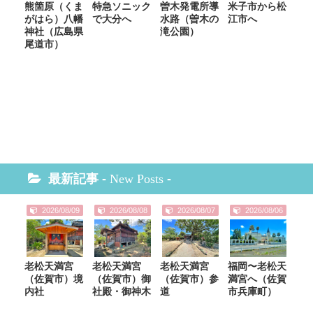
熊箇原（くま
特急ソニック
曽木発電所導
米子市から松
がはら）八幡
で大分へ
水路（曽木の
江市へ
神社（広島県
滝公園）
尾道市）
最新記事 -
New Posts
-
2026/08/09
2026/08/08
2026/08/07
2026/08/06
老松天満宮
老松天満宮
老松天満宮
福岡〜老松天
（佐賀市）境
（佐賀市）御
（佐賀市）参
満宮へ（佐賀
内社
社殿・御神木
道
市兵庫町）