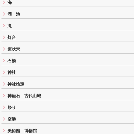
海
湖 池
滝
灯台
盃状穴
石橋
神社
神社検定
神籠石 古代山城
祭り
空港
美術館 博物館