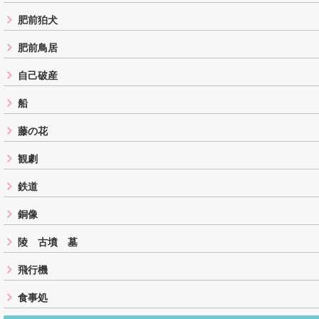
肥前狛犬
肥前鳥居
自己破産
船
藤の花
観劇
鉄道
銅像
陵 古墳 墓
飛行機
食事処