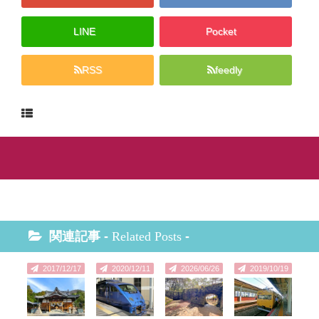
LINE
Pocket
RSS
feedly
関連記事 -
Related Posts
-
2017/12/17
2020/12/11
2026/06/26
2019/10/19