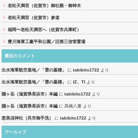
老松天満宮（佐賀市）御社殿・御神木
老松天満宮（佐賀市）参道
福岡〜老松天満宮へ（佐賀市兵庫町）
豊川海軍工廠平和公園／旧第三信管置場
最近のコメント
出水海軍航空基地／「雲の墓標」
に
tabibito1722
より
出水海軍航空基地／「雲の墓標」
に
IZ、TI
より
賤ヶ岳（滋賀県長浜市）本編
に
tabibito1722
より
賤ヶ岳（滋賀県長浜市）本編
に
髙橋八重
より
恵美須神社（呉市御手洗）
に
tabibito1722
より
アーカイブ