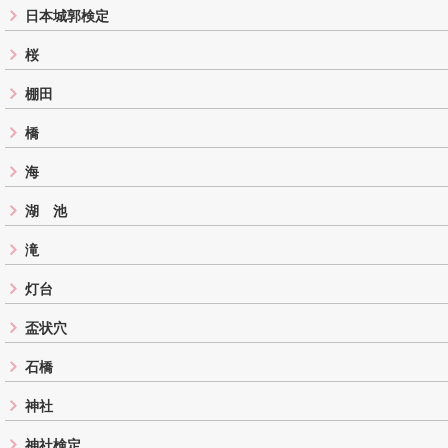
日本城郭検定
桜
棚田
橋
海
湖 池
滝
灯台
盃状穴
石橋
神社
神社検定