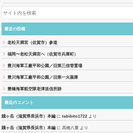
最近の投稿
老松天満宮（佐賀市）参道
福岡〜老松天満宮へ（佐賀市兵庫町）
豊川海軍工廠平和公園／旧第三信管置場
豊川海軍工廠平和公園／旧第一火薬庫
豊橋海軍航空隊老津送信所跡
最近のコメント
賤ヶ岳（滋賀県長浜市）本編
に
tabibito1722
より
賤ヶ岳（滋賀県長浜市）本編
に
髙橋八重
より