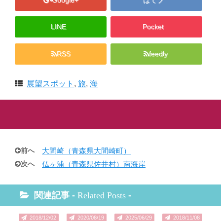
Google+
はてブ
LINE
Pocket
RSS
feedly
展望スポット
,
旅
,
海
前へ
大間崎（青森県大間崎町）
次へ
仏ヶ浦（青森県佐井村）南海岸
関連記事 -
Related Posts
-
2018/12/02
2020/08/19
2025/06/29
2018/11/08