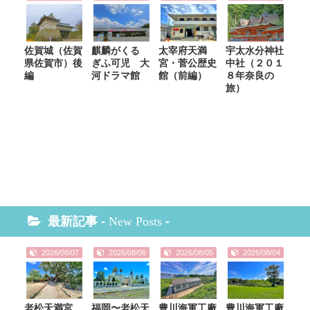
佐賀城（佐賀
麒麟がくる
太宰府天満
宇太水分神社
県佐賀市）後
ぎふ可児 大
宮・菅公歴史
中社（２０１
編
河ドラマ館
館（前編）
８年奈良の
旅）
最新記事 -
New Posts
-
2026/08/07
2026/08/06
2026/08/05
2026/08/04
老松天満宮
福岡〜老松天
豊川海軍工廠
豊川海軍工廠