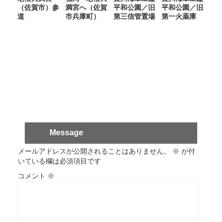
（佐賀市）参
満宮へ（佐賀
平和公園／旧
平和公園／旧
道
市兵庫町）
第三信管置場
第一火薬庫
Message
メールアドレスが公開されることはありません。
※
が付
いている欄は必須項目です
コメント
※