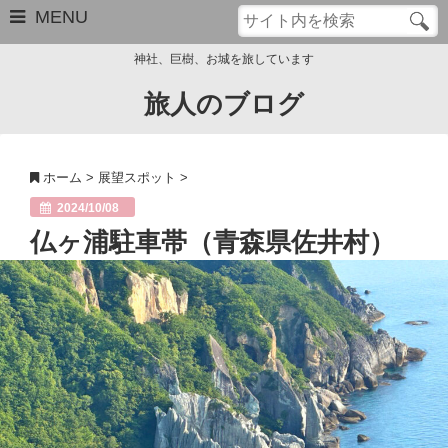
MENU
神社、巨樹、お城を旅しています
旅人のブログ
お問い合わせ
このブログについて
ホーム
>
展望スポット
>
サイトマップ
2024/10/08
仏ヶ浦駐車帯（青森県佐井村）
管理人のプロフィール
Close