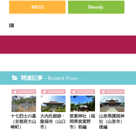
RSS
feedly
関連記事 -
Related Posts
-
2020/03/05
2020/09/26
2018/08/04
2023/11/06
十七烈士の墓
大内氏館跡・
筑紫神社（福
山形県護国神
（京都府大山
龍福寺（山口
岡県筑紫野
社（山形市）
崎町）
市）
市）前編
後編