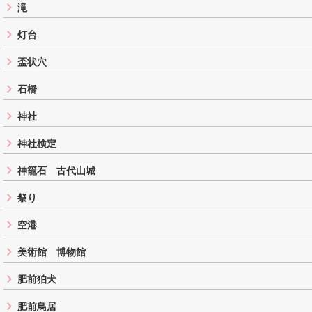
滝
灯台
盃状穴
石橋
神社
神社検定
神籠石 古代山城
祭り
空港
美術館 博物館
肥前狛犬
肥前鳥居