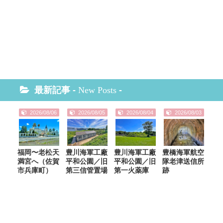
最新記事 -
New Posts
-
2026/08/06
2026/08/05
2026/08/04
2026/08/03
福岡〜老松天
豊川海軍工廠
豊川海軍工廠
豊橋海軍航空
満宮へ（佐賀
平和公園／旧
平和公園／旧
隊老津送信所
市兵庫町）
第三信管置場
第一火薬庫
跡