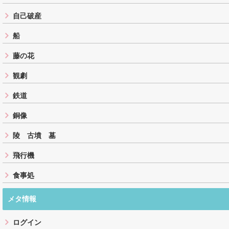
自己破産
船
藤の花
観劇
鉄道
銅像
陵 古墳 墓
飛行機
食事処
メタ情報
ログイン