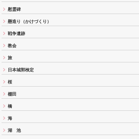
慰霊碑
懸造り（かけづくり）
戦争遺跡
教会
旅
日本城郭検定
桜
棚田
橋
海
湖 池