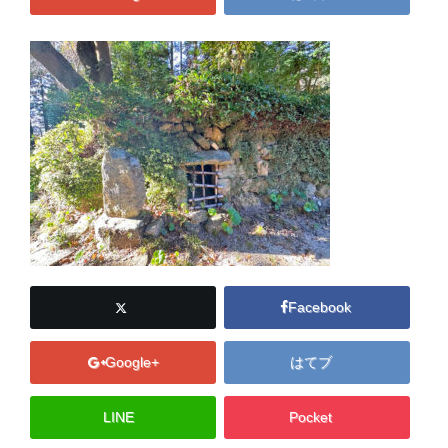
Facebook
Google+
はてブ
LINE
Pocket