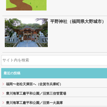
平野神社（福岡県大野城市）
最近の投稿
福岡〜老松天満宮へ（佐賀市兵庫町）
豊川海軍工廠平和公園／旧第三信管置場
豊川海軍工廠平和公園／旧第一火薬庫