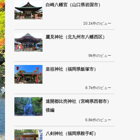
白崎八幡宮（山口県岩国市）
10.1k件のビュー
鷹見神社（北九州市八幡西区）
9k件のビュー
皇祖神社（福岡県飯塚市）
8.7k件のビュー
速開都比売神社（宮崎県西都市）
後編
6.8k件のビュー
八剣神社（福岡県鞍手町）