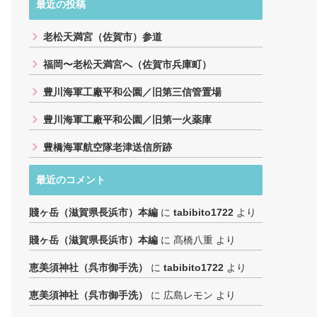
最近の投稿
老松天満宮（佐賀市）参道
福岡〜老松天満宮へ（佐賀市兵庫町）
豊川海軍工廠平和公園／旧第三信管置場
豊川海軍工廠平和公園／旧第一火薬庫
豊橋海軍航空隊老津送信所跡
最近のコメント
賤ヶ岳（滋賀県長浜市）本編
に
tabibito1722
より
賤ヶ岳（滋賀県長浜市）本編
に
髙橋八重
より
恵美須神社（呉市御手洗）
に
tabibito1722
より
恵美須神社（呉市御手洗）
に
広島レモン
より