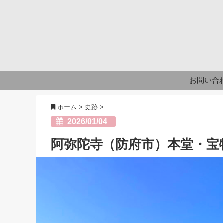
お問い合
ホーム
>
史跡
>
2026/01/04
阿弥陀寺（防府市）本堂・宝