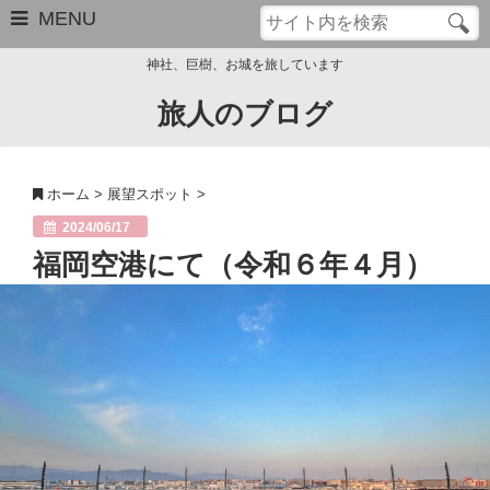
MENU
神社、巨樹、お城を旅しています
旅人のブログ
お問い合わせ
このブログについて
ホーム
>
展望スポット
>
サイトマップ
2024/06/17
福岡空港にて（令和６年４月）
管理人のプロフィール
Close