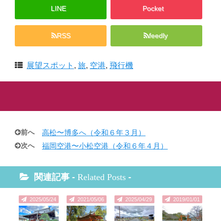
LINE
Pocket
RSS
feedly
展望スポット
,
旅
,
空港
,
飛行機
前へ
高松〜博多へ（令和６年３月）
次へ
福岡空港〜小松空港（令和６年４月）
関連記事 -
Related Posts
-
2025/05/24
2021/05/06
2025/04/29
2019/01/01