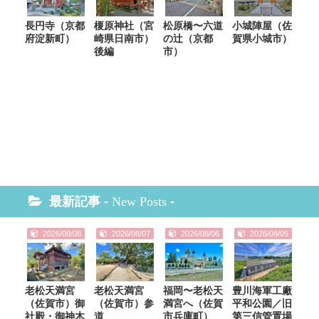
長円寺（京都
榎原神社（宮
松原橋〜六道
小城陣屋（佐
府淀新町）
崎県日南市）
の辻（京都
賀県小城市）
後編
市）
最新記事 -
New Posts
-
2026/08/08
2026/08/07
2026/08/06
2026/08/05
老松天満宮
老松天満宮
福岡〜老松天
豊川海軍工廠
（佐賀市）御
（佐賀市）参
満宮へ（佐賀
平和公園／旧
社殿・御神木
道
市兵庫町）
第三信管置場