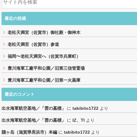
最近の投稿
老松天満宮（佐賀市）御社殿・御神木
老松天満宮（佐賀市）参道
福岡〜老松天満宮へ（佐賀市兵庫町）
豊川海軍工廠平和公園／旧第三信管置場
豊川海軍工廠平和公園／旧第一火薬庫
最近のコメント
出水海軍航空基地／「雲の墓標」
に
tabibito1722
より
出水海軍航空基地／「雲の墓標」
に
IZ、TI
より
賤ヶ岳（滋賀県長浜市）本編
に
tabibito1722
より