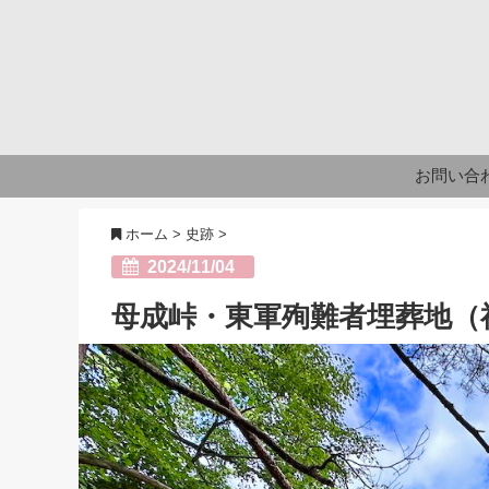
お問い合
ホーム
>
史跡
>
2024/11/04
母成峠・東軍殉難者埋葬地（