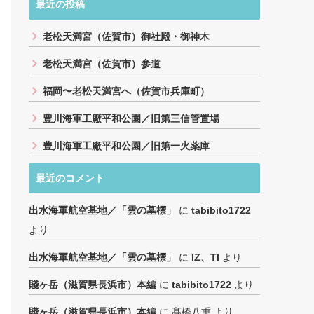
最近の投稿
老松天満宮（佐賀市）御社殿・御神木
老松天満宮（佐賀市）参道
福岡〜老松天満宮へ（佐賀市兵庫町）
豊川海軍工廠平和公園／旧第三信管置場
豊川海軍工廠平和公園／旧第一火薬庫
最近のコメント
出水海軍航空基地／「雲の墓標」
に
tabibito1722
より
出水海軍航空基地／「雲の墓標」
に
IZ、TI
より
賤ヶ岳（滋賀県長浜市）本編
に
tabibito1722
より
賤ヶ岳（滋賀県長浜市）本編
に
髙橋八重
より