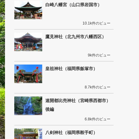
白崎八幡宮（山口県岩国市）
10.1k件のビュー
鷹見神社（北九州市八幡西区）
9k件のビュー
皇祖神社（福岡県飯塚市）
8.7k件のビュー
速開都比売神社（宮崎県西都市）
後編
6.8k件のビュー
八剣神社（福岡県鞍手町）