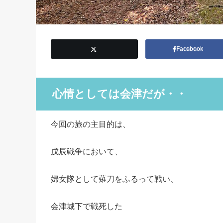
Facebook
心情としては会津だが・・
今回の旅の主目的は、
戊辰戦争において、
婦女隊として薙刀をふるって戦い、
会津城下で戦死した