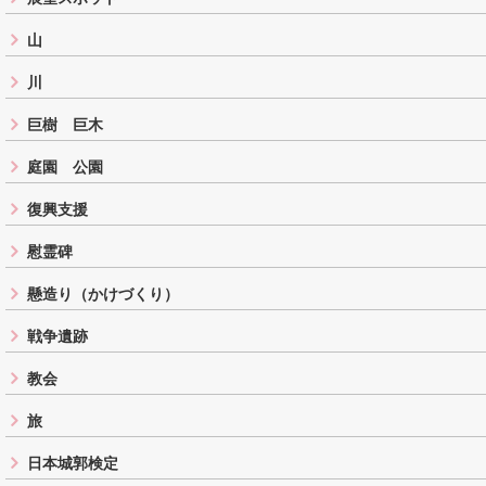
山
川
巨樹 巨木
庭園 公園
復興支援
慰霊碑
懸造り（かけづくり）
戦争遺跡
教会
旅
日本城郭検定