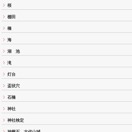
桜
棚田
橋
海
湖 池
滝
灯台
盃状穴
石橋
神社
神社検定
神籠石 古代山城