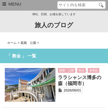
MENU
神社、巨樹、お城を旅しています
旅人のブログ
お問い合わせ
このブログについて
ホーム
>
庭園 公園
>
サイトマップ
「 教会 」 一覧
管理人のプロフィール
,
,
庭園 公園
教会
食事処
Close
ララシャンス博多の
森（福岡市）
2026/06/01