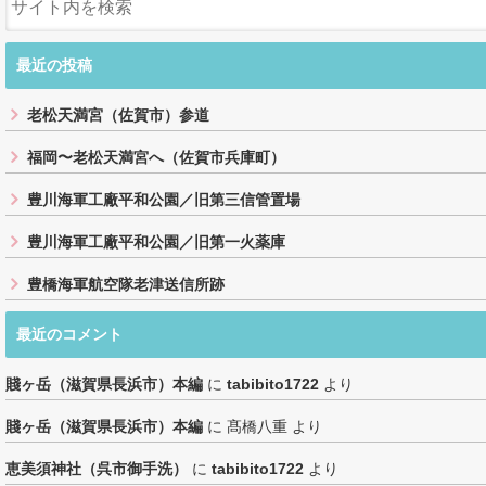
最近の投稿
老松天満宮（佐賀市）参道
福岡〜老松天満宮へ（佐賀市兵庫町）
豊川海軍工廠平和公園／旧第三信管置場
豊川海軍工廠平和公園／旧第一火薬庫
豊橋海軍航空隊老津送信所跡
最近のコメント
賤ヶ岳（滋賀県長浜市）本編
に
tabibito1722
より
賤ヶ岳（滋賀県長浜市）本編
に
髙橋八重
より
恵美須神社（呉市御手洗）
に
tabibito1722
より