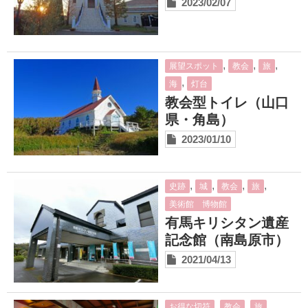
2023/02/07
,
,
,
展望スポット
教会
旅
,
海
灯台
教会型トイレ（山口
県・角島）
2023/01/10
,
,
,
,
史跡
城
教会
旅
美術館 博物館
有馬キリシタン遺産
記念館（南島原市）
2021/04/13
,
,
,
お得な切符
教会
旅