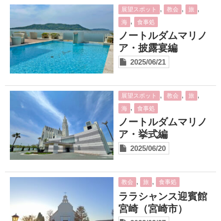
,
,
,
展望スポット
教会
旅
,
海
食事処
ノートルダムマリノ
ア・披露宴編
2025/06/21
,
,
,
展望スポット
教会
旅
,
海
食事処
ノートルダムマリノ
ア・挙式編
2025/06/20
,
,
教会
旅
食事処
ララシャンス迎賓館
宮崎（宮崎市）