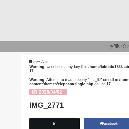
お問い合
ホーム
>
Warning
: Undefined array key 0 in
/home/tabibito1722/tab
17
Warning
: Attempt to read property "cat_ID" on null in
/home
content/themes/elephant/single.php
on line
17
2026/04/02
IMG_2771
Facebook