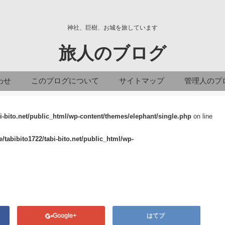
神社、巨樹、お城を旅しています
旅人のブログ
わせ
このブログについて
サイトマップ
管理人のプ
i-bito.net/public_html/wp-content/themes/elephant/single.php
on line
/tabibito1722/tabi-bito.net/public_html/wp-
Google+
はてブ