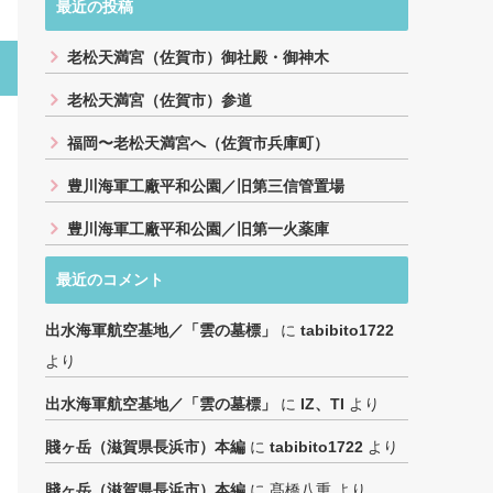
最近の投稿
老松天満宮（佐賀市）御社殿・御神木
老松天満宮（佐賀市）参道
福岡〜老松天満宮へ（佐賀市兵庫町）
豊川海軍工廠平和公園／旧第三信管置場
豊川海軍工廠平和公園／旧第一火薬庫
最近のコメント
出水海軍航空基地／「雲の墓標」
に
tabibito1722
より
出水海軍航空基地／「雲の墓標」
に
IZ、TI
より
賤ヶ岳（滋賀県長浜市）本編
に
tabibito1722
より
賤ヶ岳（滋賀県長浜市）本編
に
髙橋八重
より