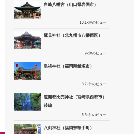
白崎八幡宮（山口県岩国市）
10.1k件のビュー
鷹見神社（北九州市八幡西区）
9k件のビュー
皇祖神社（福岡県飯塚市）
8.7k件のビュー
速開都比売神社（宮崎県西都市）
後編
6.8k件のビュー
八剣神社（福岡県鞍手町）