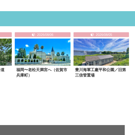
2026/08/06
2026/08/05
参道
福岡〜老松天満宮へ（佐賀市
豊川海軍工廠平和公園／旧第
兵庫町）
三信管置場