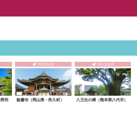
2021/01/20
2017/11/16
小野田
餘慶寺（岡山県・邑久町）
八王社の樟（熊本県八代市）