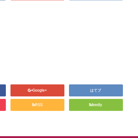
Google+
はてブ
RSS
feedly