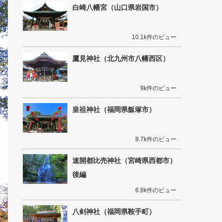
白崎八幡宮（山口県岩国市）
10.1k件のビュー
鷹見神社（北九州市八幡西区）
9k件のビュー
皇祖神社（福岡県飯塚市）
8.7k件のビュー
速開都比売神社（宮崎県西都市）
後編
6.8k件のビュー
八剣神社（福岡県鞍手町）