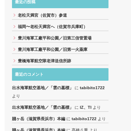
最近の投稿
老松天満宮（佐賀市）参道
福岡〜老松天満宮へ（佐賀市兵庫町）
豊川海軍工廠平和公園／旧第三信管置場
豊川海軍工廠平和公園／旧第一火薬庫
豊橋海軍航空隊老津送信所跡
最近のコメント
出水海軍航空基地／「雲の墓標」
に
tabibito1722
より
出水海軍航空基地／「雲の墓標」
に
IZ、TI
より
賤ヶ岳（滋賀県長浜市）本編
に
tabibito1722
より
賤ヶ岳（滋賀県長浜市）本編
に
髙橋八重
より