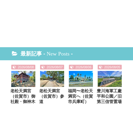
最新記事 -
New Posts
-
2026/08/08
2026/08/07
2026/08/06
2026/08/05
老松天満宮
老松天満宮
福岡〜老松天
豊川海軍工廠
（佐賀市）御
（佐賀市）参
満宮へ（佐賀
平和公園／旧
社殿・御神木
道
市兵庫町）
第三信管置場