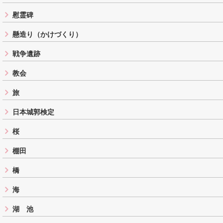
慰霊碑
懸造り（かけづくり）
戦争遺跡
教会
旅
日本城郭検定
桜
棚田
橋
海
湖 池