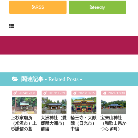
RSS
feedly
関連記事 -
Related Posts
-
2024/12/08
2019/05/29
2023/07/15
2021/12/30
上杉家廟所
大洲神社（愛
輪王寺・大猷
宝来山神社
（米沢市）上
媛県大洲市）
院（日光市）
（和歌山県か
杉謙信の墓
前編
中編
つらぎ町）