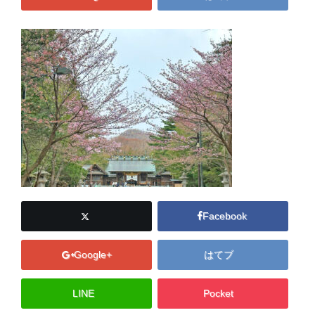
Facebook
Google+
はてブ
LINE
Pocket