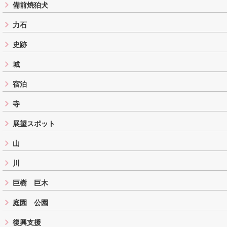
備前焼狛犬
力石
史跡
城
宿泊
寺
展望スポット
山
川
巨樹 巨木
庭園 公園
復興支援