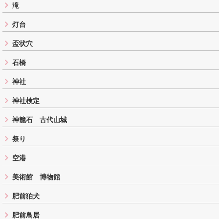
滝
灯台
盃状穴
石橋
神社
神社検定
神籠石 古代山城
祭り
空港
美術館 博物館
肥前狛犬
肥前鳥居