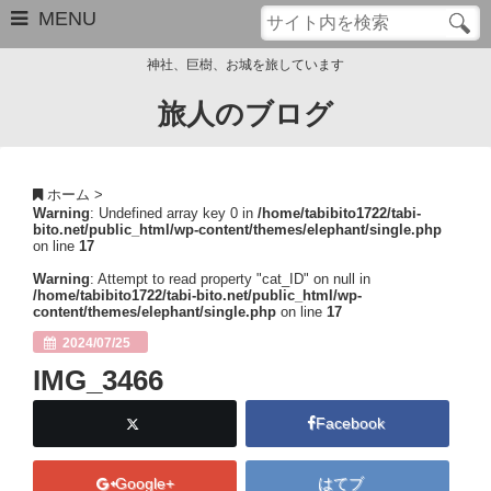
MENU
神社、巨樹、お城を旅しています
旅人のブログ
お問い合わせ
このブログについて
ホーム
>
Warning
: Undefined array key 0 in
/home/tabibito1722/tabi-
サイトマップ
bito.net/public_html/wp-content/themes/elephant/single.php
on line
17
管理人のプロフィール
Warning
: Attempt to read property "cat_ID" on null in
/home/tabibito1722/tabi-bito.net/public_html/wp-
content/themes/elephant/single.php
on line
17
Close
2024/07/25
IMG_3466
Facebook
Google+
はてブ