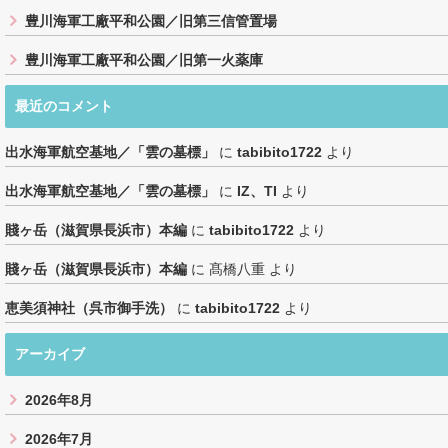
豊川海軍工廠平和公園／旧第三信管置場
豊川海軍工廠平和公園／旧第一火薬庫
最近のコメント
出水海軍航空基地／「雲の墓標」
に
tabibito1722
より
出水海軍航空基地／「雲の墓標」
に
IZ、TI
より
賤ヶ岳（滋賀県長浜市）本編
に
tabibito1722
より
賤ヶ岳（滋賀県長浜市）本編
に
髙橋八重
より
恵美須神社（呉市御手洗）
に
tabibito1722
より
アーカイブ
2026年8月
2026年7月