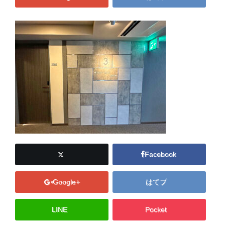
Facebook
Google+
はてブ
LINE
Pocket