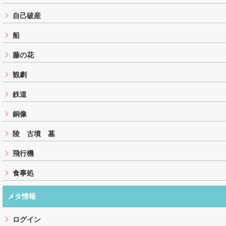
自己破産
船
藤の花
観劇
鉄道
銅像
陵 古墳 墓
飛行機
食事処
メタ情報
ログイン