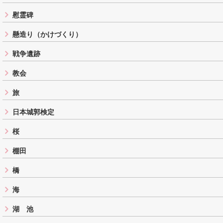
慰霊碑
懸造り（かけづくり）
戦争遺跡
教会
旅
日本城郭検定
桜
棚田
橋
海
湖 池