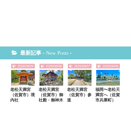
最新記事 -
New Posts
-
2026/08/09
2026/08/08
2026/08/07
2026/08/06
老松天満宮
老松天満宮
老松天満宮
福岡〜老松天
（佐賀市）境
（佐賀市）御
（佐賀市）参
満宮へ（佐賀
内社
社殿・御神木
道
市兵庫町）