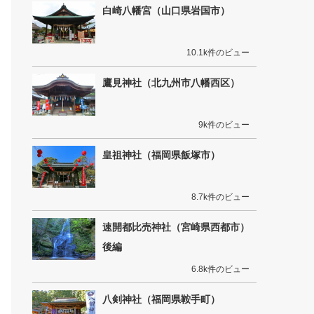
白崎八幡宮（山口県岩国市）
10.1k件のビュー
鷹見神社（北九州市八幡西区）
9k件のビュー
皇祖神社（福岡県飯塚市）
8.7k件のビュー
速開都比売神社（宮崎県西都市）
後編
6.8k件のビュー
八剣神社（福岡県鞍手町）