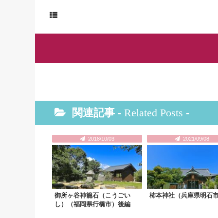
関連記事 -
Related Posts
-
2018/10/03
2021/09/08
御所ヶ谷神籠石（こうごい
柿本神社（兵庫県明石
し）（福岡県行橋市）後編