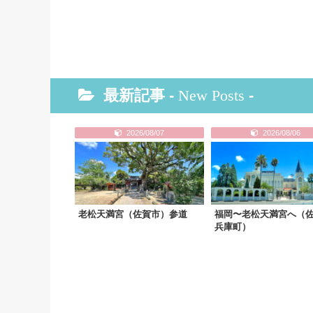
最新記事 -
New Posts
-
2026/08/07
2026/08/06
老松天満宮（佐賀市）参道
福岡〜老松天満宮へ（
兵庫町）