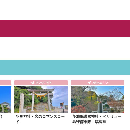
2026/07/16
2026/02/22
市）
羽豆神社・恋のロマンスロー
茨城縣護國神社・ペリリュー
ド
島守備部隊 鎮魂碑