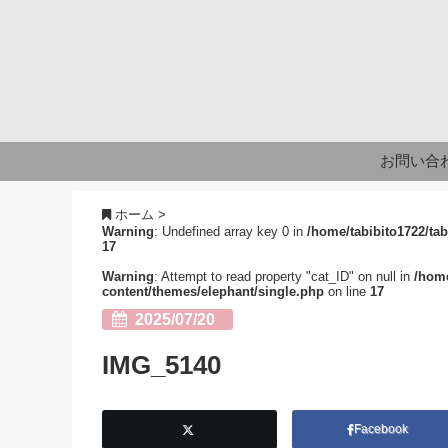
お問い合
ホーム
>
Warning
: Undefined array key 0 in
/home/tabibito1722/tab
17
Warning
: Attempt to read property "cat_ID" on null in
/home
content/themes/elephant/single.php
on line
17
2025/07/20
IMG_5140
Facebook