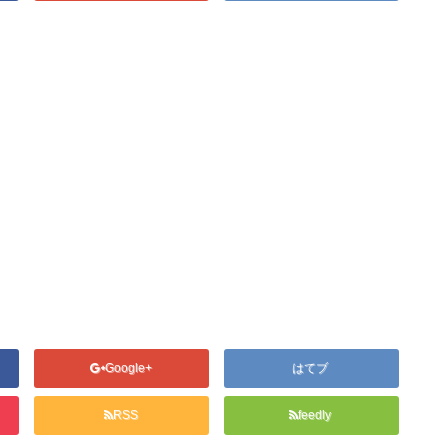
Google+
はてブ
RSS
feedly