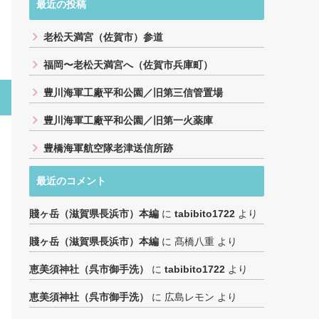
最近の投稿
老松天満宮（佐賀市）参道
福岡〜老松天満宮へ（佐賀市兵庫町）
豊川海軍工廠平和公園／旧第三信管置場
豊川海軍工廠平和公園／旧第一火薬庫
豊橋海軍航空隊老津送信所跡
最近のコメント
賤ヶ岳（滋賀県長浜市）本編
に
tabibito1722
より
賤ヶ岳（滋賀県長浜市）本編
に
髙橋八重
より
恵美須神社（呉市御手洗）
に
tabibito1722
より
恵美須神社（呉市御手洗）
に
広島レモン
より