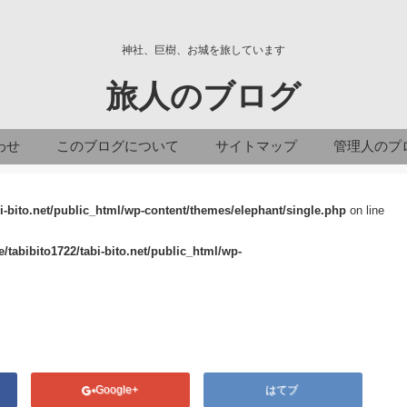
神社、巨樹、お城を旅しています
旅人のブログ
わせ
このブログについて
サイトマップ
管理人のプ
i-bito.net/public_html/wp-content/themes/elephant/single.php
on line
/tabibito1722/tabi-bito.net/public_html/wp-
Google+
はてブ