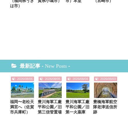
（福岡県うき
賀県小城市）
市）本堂
（宮崎市）
は市）
最新記事 -
New Posts
-
2026/08/06
2026/08/05
2026/08/04
2026/08/03
福岡〜老松天
豊川海軍工廠
豊川海軍工廠
豊橋海軍航空
満宮へ（佐賀
平和公園／旧
平和公園／旧
隊老津送信所
市兵庫町）
第三信管置場
第一火薬庫
跡