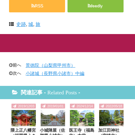
RSS
feedly
史跡
,
城
,
旅
前へ
景徳院（山梨県甲州市）
次へ
小諸城（長野県小諸市）中編
関連記事 -
Related Posts
-
2019/12/03
2019/01/01
2024/12/14
2022/05/18
隈上正八幡宮
小城陣屋（佐
医王寺（福島
加江田神社