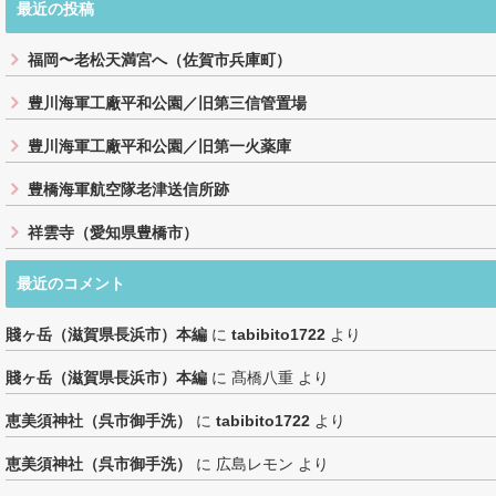
最近の投稿
福岡〜老松天満宮へ（佐賀市兵庫町）
豊川海軍工廠平和公園／旧第三信管置場
豊川海軍工廠平和公園／旧第一火薬庫
豊橋海軍航空隊老津送信所跡
祥雲寺（愛知県豊橋市）
最近のコメント
賤ヶ岳（滋賀県長浜市）本編
に
tabibito1722
より
賤ヶ岳（滋賀県長浜市）本編
に
髙橋八重
より
恵美須神社（呉市御手洗）
に
tabibito1722
より
恵美須神社（呉市御手洗）
に
広島レモン
より