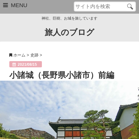
MENU
神社、巨樹、お城を旅しています
旅人のブログ
お問い合わせ
このブログについて
ホーム
>
史跡
>
サイトマップ
2021/08/15
小諸城（長野県小諸市）前編
管理人のプロフィール
Close