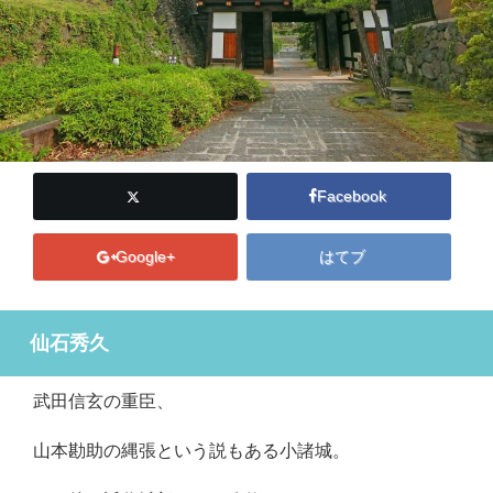
Facebook
Google+
はてブ
仙石秀久
武田信玄の重臣、
山本勘助の縄張という説もある小諸城。