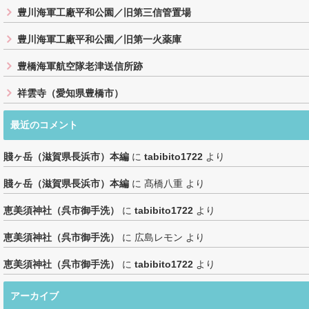
豊川海軍工廠平和公園／旧第三信管置場
豊川海軍工廠平和公園／旧第一火薬庫
豊橋海軍航空隊老津送信所跡
祥雲寺（愛知県豊橋市）
最近のコメント
賤ヶ岳（滋賀県長浜市）本編
に
tabibito1722
より
賤ヶ岳（滋賀県長浜市）本編
に
髙橋八重
より
恵美須神社（呉市御手洗）
に
tabibito1722
より
恵美須神社（呉市御手洗）
に
広島レモン
より
恵美須神社（呉市御手洗）
に
tabibito1722
より
アーカイブ