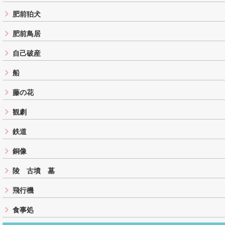
肥前狛犬
肥前鳥居
自己破産
船
藤の花
観劇
鉄道
銅像
陵 古墳 墓
飛行機
食事処