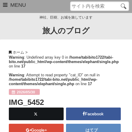
MENU
神社、巨樹、お城を旅しています
旅人のブログ
お問い合わせ
このブログについて
ホーム
>
Warning
: Undefined array key 0 in
/home/tabibito1722/tabi-
サイトマップ
bito.net/public_html/wp-content/themes/elephant/single.php
on line
17
管理人のプロフィール
Warning
: Attempt to read property "cat_ID" on null in
/home/tabibito1722/tabi-bito.net/public_html/wp-
content/themes/elephant/single.php
on line
17
Close
2026/05/30
IMG_5452
Facebook
Google+
はてブ