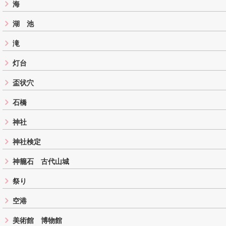
海
湖 池
滝
灯台
盃状穴
石橋
神社
神社検定
神籠石 古代山城
祭り
空港
美術館 博物館