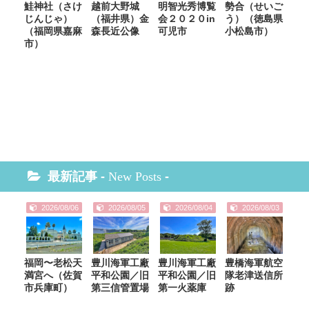
鮭神社（さけ
越前大野城
明智光秀博覧
勢合（せいご
じんじゃ）
（福井県）金
会２０２０in
う）（徳島県
（福岡県嘉麻
森長近公像
可児市
小松島市）
市）
最新記事 -
New Posts
-
2026/08/06
2026/08/05
2026/08/04
2026/08/03
福岡〜老松天
豊川海軍工廠
豊川海軍工廠
豊橋海軍航空
満宮へ（佐賀
平和公園／旧
平和公園／旧
隊老津送信所
市兵庫町）
第三信管置場
第一火薬庫
跡