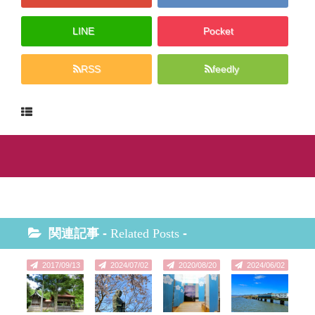
LINE
Pocket
RSS
feedly
関連記事 -
Related Posts
-
2017/09/13
2024/07/02
2020/08/20
2024/06/02