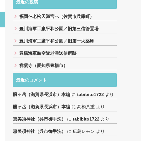
最近の投稿
福岡〜老松天満宮へ（佐賀市兵庫町）
豊川海軍工廠平和公園／旧第三信管置場
豊川海軍工廠平和公園／旧第一火薬庫
豊橋海軍航空隊老津送信所跡
祥雲寺（愛知県豊橋市）
最近のコメント
賤ヶ岳（滋賀県長浜市）本編
に
tabibito1722
より
賤ヶ岳（滋賀県長浜市）本編
に
髙橋八重
より
恵美須神社（呉市御手洗）
に
tabibito1722
より
恵美須神社（呉市御手洗）
に
広島レモン
より