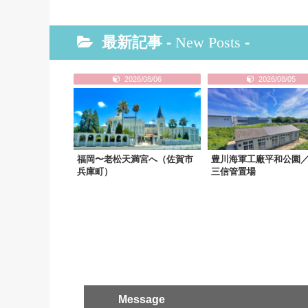
最新記事 -
New Posts
-
2026/08/06
2026/08/05
福岡〜老松天満宮へ（佐賀市
豊川海軍工廠平和公園
兵庫町）
三信管置場
Message