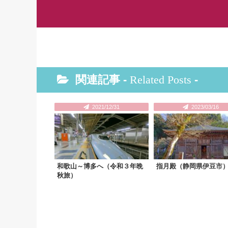
関連記事 -
Related Posts
-
2021/12/31
2023/03/16
和歌山～博多へ（令和３年晩
指月殿（静岡県伊豆市
秋旅）