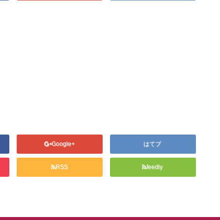
Google+
はてブ
RSS
feedly