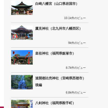
白崎八幡宮（山口県岩国市）
10.1k件のビュー
鷹見神社（北九州市八幡西区）
9k件のビュー
皇祖神社（福岡県飯塚市）
8.7k件のビュー
速開都比売神社（宮崎県西都市）
後編
6.8k件のビュー
八剣神社（福岡県鞍手町）