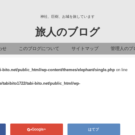
神社、巨樹、お城を旅しています
旅人のブログ
わせ
このブログについて
サイトマップ
管理人のプ
i-bito.net/public_html/wp-content/themes/elephant/single.php
on line
/tabibito1722/tabi-bito.net/public_html/wp-
Google+
はてブ