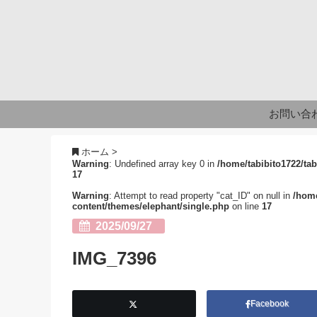
お問い合
ホーム
>
Warning
: Undefined array key 0 in
/home/tabibito1722/tab
17
Warning
: Attempt to read property "cat_ID" on null in
/home
content/themes/elephant/single.php
on line
17
2025/09/27
IMG_7396
Facebook