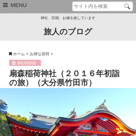
MENU
神社、巨樹、お城を旅しています
旅人のブログ
お問い合わせ
このブログについて
ホーム
>
お得な切符
>
サイトマップ
2017/12/22
扇森稲荷神社（２０１６年初詣
管理人のプロフィール
の旅）（大分県竹田市）
Close