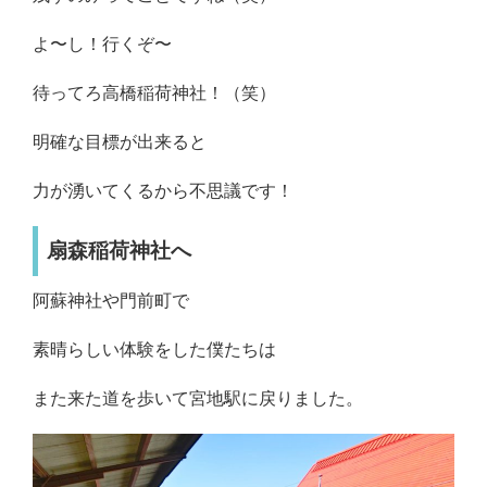
よ〜し！行くぞ〜
待ってろ高橋稲荷神社！（笑）
明確な目標が出来ると
力が湧いてくるから不思議です！
扇森稲荷神社へ
阿蘇神社や門前町で
素晴らしい体験をした僕たちは
また来た道を歩いて宮地駅に戻りました。