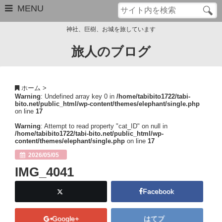
MENU
神社、巨樹、お城を旅しています
旅人のブログ
お問い合わせ
このブログについて
ホーム
>
Warning
: Undefined array key 0 in
/home/tabibito1722/tabi-
サイトマップ
bito.net/public_html/wp-content/themes/elephant/single.php
on line
17
管理人のプロフィール
Warning
: Attempt to read property "cat_ID" on null in
/home/tabibito1722/tabi-bito.net/public_html/wp-
content/themes/elephant/single.php
on line
17
Close
2026/05/05
IMG_4041
Facebook
Google+
はてブ