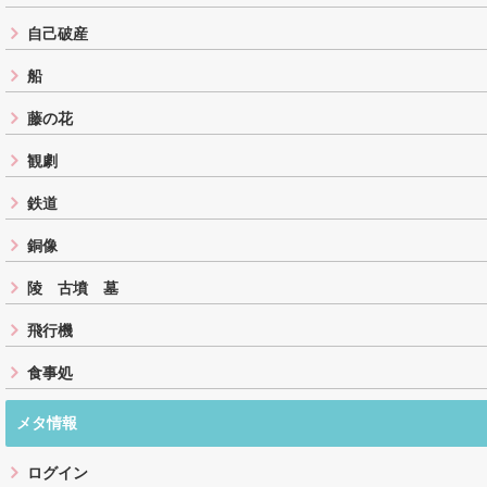
自己破産
船
藤の花
観劇
鉄道
銅像
陵 古墳 墓
飛行機
食事処
メタ情報
ログイン