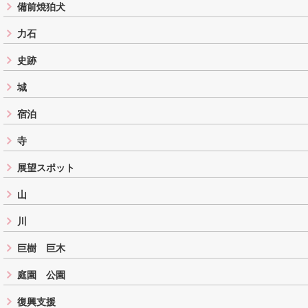
備前焼狛犬
力石
史跡
城
宿泊
寺
展望スポット
山
川
巨樹 巨木
庭園 公園
復興支援