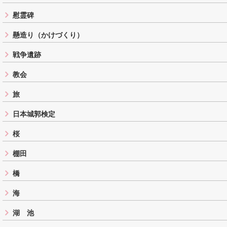
慰霊碑
懸造り（かけづくり）
戦争遺跡
教会
旅
日本城郭検定
桜
棚田
橋
海
湖 池