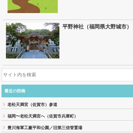
平野神社（福岡県大野城市）
最近の投稿
老松天満宮（佐賀市）参道
福岡〜老松天満宮へ（佐賀市兵庫町）
豊川海軍工廠平和公園／旧第三信管置場