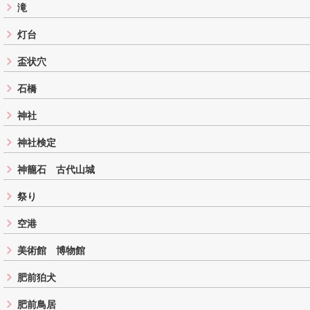
滝
灯台
盃状穴
石橋
神社
神社検定
神籠石 古代山城
祭り
空港
美術館 博物館
肥前狛犬
肥前鳥居