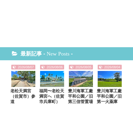
最新記事 -
New Posts
-
2026/08/07
2026/08/06
2026/08/05
2026/08/04
老松天満宮
福岡〜老松天
豊川海軍工廠
豊川海軍工廠
（佐賀市）参
満宮へ（佐賀
平和公園／旧
平和公園／旧
道
市兵庫町）
第三信管置場
第一火薬庫