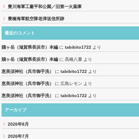
豊川海軍工廠平和公園／旧第一火薬庫
豊橋海軍航空隊老津送信所跡
最近のコメント
賤ヶ岳（滋賀県長浜市）本編
に
tabibito1722
より
賤ヶ岳（滋賀県長浜市）本編
に
髙橋八重
より
恵美須神社（呉市御手洗）
に
tabibito1722
より
恵美須神社（呉市御手洗）
に
広島レモン
より
恵美須神社（呉市御手洗）
に
tabibito1722
より
アーカイブ
2026年8月
2026年7月