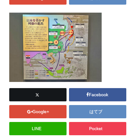
Facebook
Google+
はてブ
LINE
Pocket