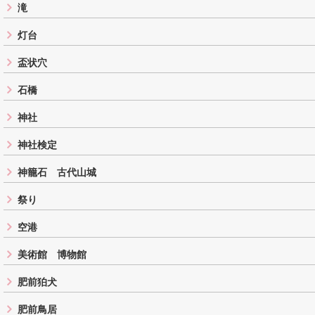
滝
灯台
盃状穴
石橋
神社
神社検定
神籠石 古代山城
祭り
空港
美術館 博物館
肥前狛犬
肥前鳥居