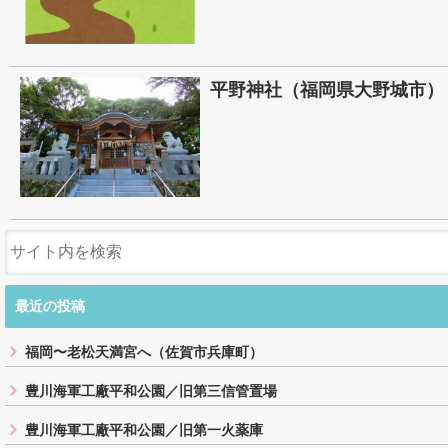
平野神社（福岡県大野城市）
最近の投稿
福岡〜老松天満宮へ（佐賀市兵庫町）
豊川海軍工廠平和公園／旧第三信管置場
豊川海軍工廠平和公園／旧第一火薬庫