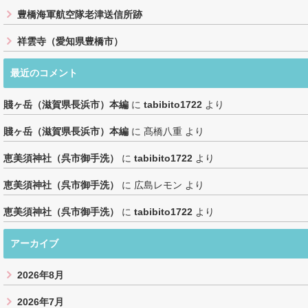
豊橋海軍航空隊老津送信所跡
祥雲寺（愛知県豊橋市）
最近のコメント
賤ヶ岳（滋賀県長浜市）本編
に
tabibito1722
より
賤ヶ岳（滋賀県長浜市）本編
に
髙橋八重
より
恵美須神社（呉市御手洗）
に
tabibito1722
より
恵美須神社（呉市御手洗）
に
広島レモン
より
恵美須神社（呉市御手洗）
に
tabibito1722
より
アーカイブ
2026年8月
2026年7月