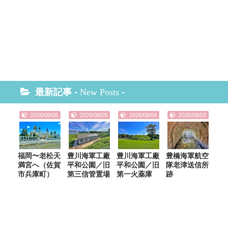
最新記事 -
New Posts
-
2026/08/06
2026/08/05
2026/08/04
2026/08/03
福岡〜老松天
豊川海軍工廠
豊川海軍工廠
豊橋海軍航空
満宮へ（佐賀
平和公園／旧
平和公園／旧
隊老津送信所
市兵庫町）
第三信管置場
第一火薬庫
跡