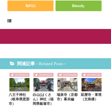
RSS
feedly
関連記事 -
Related Posts
-
2020/08/29
2018/03/12
2025/04/28
2024/01/30
八王子神社
白山(はくさ
瑞泉寺（京都
延暦寺・東塔
（岐阜県恵那
ん）神社（福
市）幕末編
（文殊楼）
市）
岡県飯塚市）