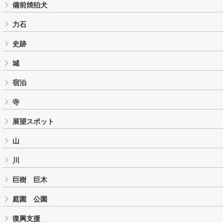
備前焼狛犬
力石
史跡
城
宿泊
寺
展望スポット
山
川
巨樹 巨木
庭園 公園
復興支援