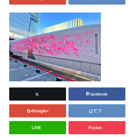
Facebook
Google+
はてブ
LINE
Pocket