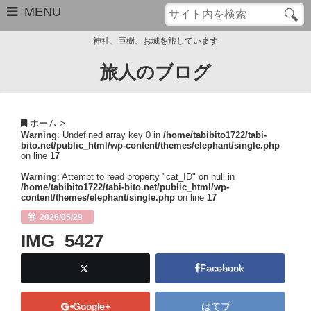
MENU
神社、巨樹、お城を旅しています
旅人のブログ
お問い合わせ
このブログについて
ホーム
>
Warning
: Undefined array key 0 in
/home/tabibito1722/tabi-
サイトマップ
bito.net/public_html/wp-content/themes/elephant/single.php
on line
17
管理人のプロフィール
Warning
: Attempt to read property "cat_ID" on null in
/home/tabibito1722/tabi-bito.net/public_html/wp-
content/themes/elephant/single.php
on line
17
Close
2026/05/29
IMG_5427
Facebook
Google+
はてブ