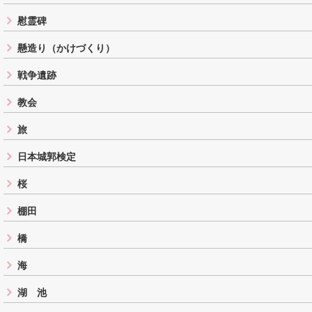
慰霊碑
懸造り（かけづくり）
戦争遺跡
教会
旅
日本城郭検定
桜
棚田
橋
海
湖 池