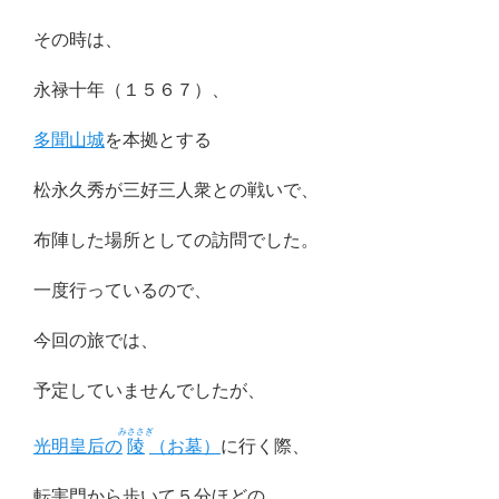
その時は、
永禄十年（１５６７）、
多聞山城
を本拠とする
松永久秀が三好三人衆との戦いで、
布陣した場所としての訪問でした。
一度行っているので、
今回の旅では、
予定していませんでしたが、
みささぎ
光明皇后の
陵
（お墓）
に行く際、
転害門から歩いて５分ほどの