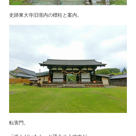
史跡東大寺旧境内の標柱と案内。
転害門。