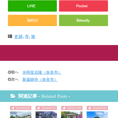
LINE
Pocket
RSS
feedly
史跡
,
寺
,
旅
前へ
光明皇后陵（奈良市）
次へ
新薬師寺（奈良市）
関連記事 -
Related Posts
-
2024/05/25
2019/02/13
2025/11/09
2018/07/05