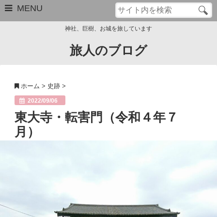
MENU
神社、巨樹、お城を旅しています
旅人のブログ
お問い合わせ
このブログについて
ホーム
>
史跡
>
サイトマップ
2022/09/06
東大寺・転害門（令和４年７
管理人のプロフィール
月）
Close