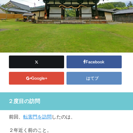
Facebook
Google+
はてブ
２度目の訪問
前回、
転害門を訪問
したのは、
２年近く前のこと。