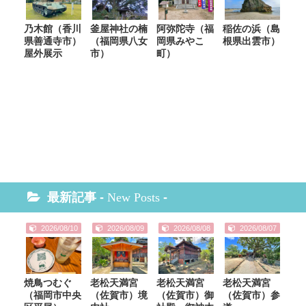
乃木館（香川
釜屋神社の楠
阿弥陀寺（福
稲佐の浜（島
県善通寺市）
（福岡県八女
岡県みやこ
根県出雲市）
屋外展示
市）
町）
最新記事 -
New Posts
-
2026/08/10
2026/08/09
2026/08/08
2026/08/07
焼鳥つむぐ
老松天満宮
老松天満宮
老松天満宮
（福岡市中央
（佐賀市）境
（佐賀市）御
（佐賀市）参