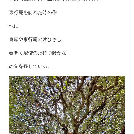
東行庵を訪れた時の作
他に
春霜や東行庵の片ひさし
春寒く尼僧のた持つ齢かな
の句を残している。」