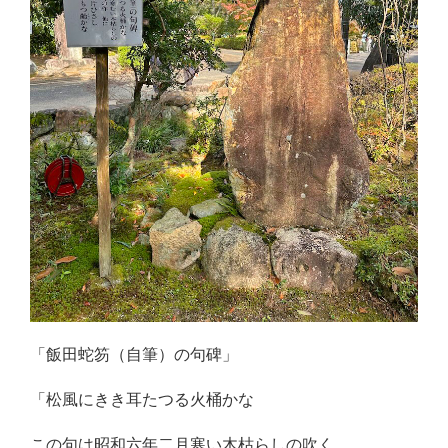
「飯田蛇笏（自筆）の句碑」
「松風にきき耳たつる火桶かな
この句は昭和六年二月寒い木枯らしの吹く