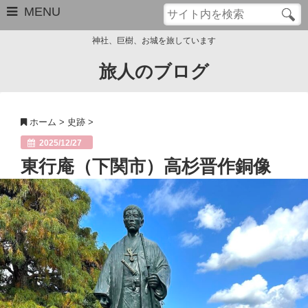
MENU
神社、巨樹、お城を旅しています
旅人のブログ
お問い合わせ
このブログについて
ホーム
>
史跡
>
サイトマップ
2025/12/27
東行庵（下関市）高杉晋作銅像
管理人のプロフィール
Close