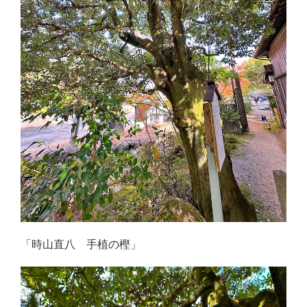
「時山直八 手植の樫」