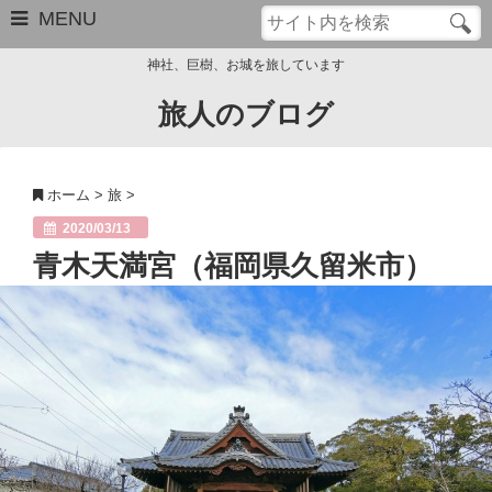
MENU
神社、巨樹、お城を旅しています
旅人のブログ
お問い合わせ
このブログについて
ホーム
>
旅
>
サイトマップ
2020/03/13
青木天満宮（福岡県久留米市）
管理人のプロフィール
Close