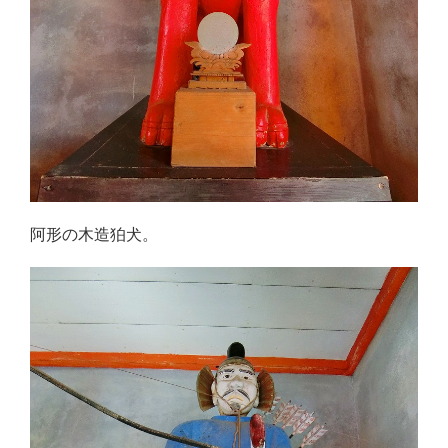
阿形の木造狛犬。