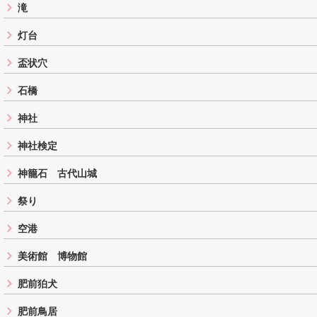
滝
灯台
盃状穴
石橋
神社
神社検定
神籠石 古代山城
祭り
空港
美術館 博物館
肥前狛犬
肥前鳥居