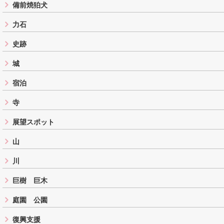
備前焼狛犬
力石
史跡
城
宿泊
寺
展望スポット
山
川
巨樹 巨木
庭園 公園
復興支援