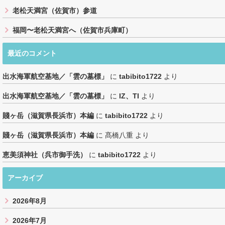
老松天満宮（佐賀市）参道
福岡〜老松天満宮へ（佐賀市兵庫町）
最近のコメント
出水海軍航空基地／「雲の墓標」
に
tabibito1722
より
出水海軍航空基地／「雲の墓標」
に
IZ、TI
より
賤ヶ岳（滋賀県長浜市）本編
に
tabibito1722
より
賤ヶ岳（滋賀県長浜市）本編
に
髙橋八重
より
恵美須神社（呉市御手洗）
に
tabibito1722
より
アーカイブ
2026年8月
2026年7月