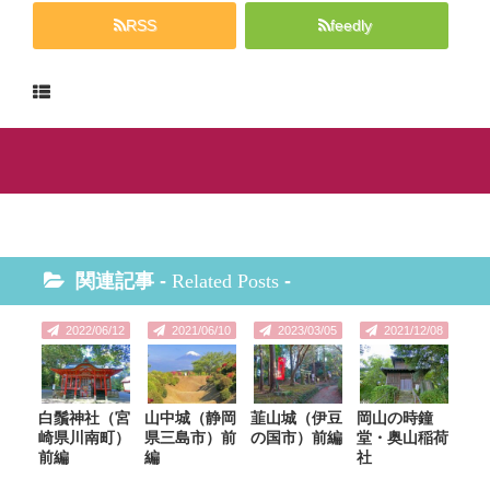
RSS
feedly
関連記事 -
Related Posts
-
2022/06/12
2021/06/10
2023/03/05
2021/12/08
白鬚神社（宮
山中城（静岡
韮山城（伊豆
岡山の時鐘
崎県川南町）
県三島市）前
の国市）前編
堂・奥山稲荷
前編
編
社