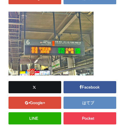
Facebook
Google+
はてブ
LINE
Pocket