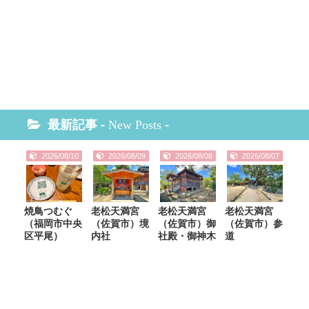
最新記事 -
New Posts
-
2026/08/10
2026/08/09
2026/08/08
2026/08/07
焼鳥つむぐ
老松天満宮
老松天満宮
老松天満宮
（福岡市中央
（佐賀市）境
（佐賀市）御
（佐賀市）参
区平尾）
内社
社殿・御神木
道