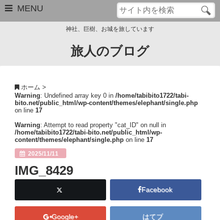
MENU
神社、巨樹、お城を旅しています
旅人のブログ
お問い合わせ
このブログについて
ホーム
>
Warning
: Undefined array key 0 in
/home/tabibito1722/tabi-
サイトマップ
bito.net/public_html/wp-content/themes/elephant/single.php
on line
17
管理人のプロフィール
Warning
: Attempt to read property "cat_ID" on null in
/home/tabibito1722/tabi-bito.net/public_html/wp-
content/themes/elephant/single.php
on line
17
Close
2025/11/11
IMG_8429
Facebook
Google+
はてブ