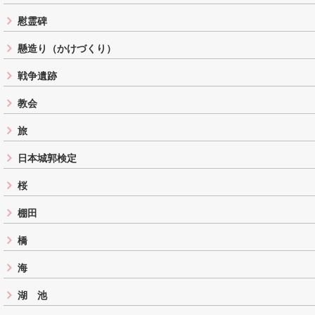
慰霊碑
懸造り（かけづくり）
戦争遺跡
教会
旅
日本城郭検定
桜
棚田
橋
海
湖 池