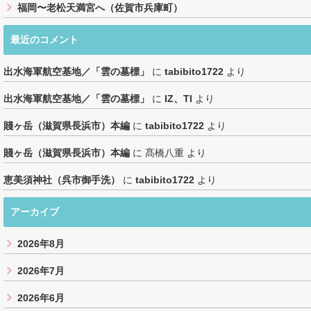
福岡〜老松天満宮へ（佐賀市兵庫町）
最近のコメント
出水海軍航空基地／「雲の墓標」
に
tabibito1722
より
出水海軍航空基地／「雲の墓標」
に
IZ、TI
より
賤ヶ岳（滋賀県長浜市）本編
に
tabibito1722
より
賤ヶ岳（滋賀県長浜市）本編
に
髙橋八重
より
恵美須神社（呉市御手洗）
に
tabibito1722
より
アーカイブ
2026年8月
2026年7月
2026年6月