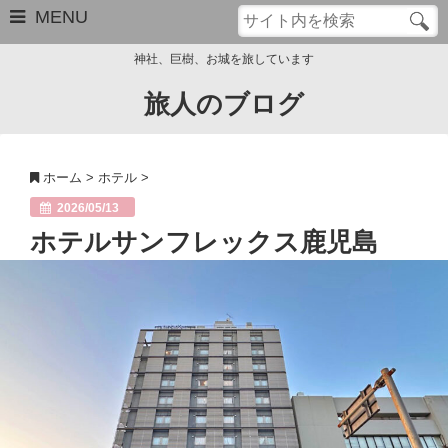
MENU
神社、巨樹、お城を旅しています
旅人のブログ
お問い合わせ
このブログについて
ホーム
>
ホテル
>
サイトマップ
2026/05/13
ホテルサンフレックス鹿児島
管理人のプロフィール
Close