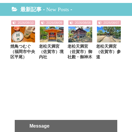
最新記事 -
New Posts
-
2026/08/10
2026/08/09
2026/08/08
2026/08/07
焼鳥つむぐ
老松天満宮
老松天満宮
老松天満宮
（福岡市中央
（佐賀市）境
（佐賀市）御
（佐賀市）参
区平尾）
内社
社殿・御神木
道
Message