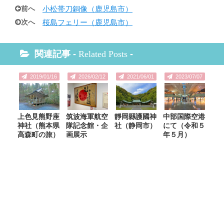
前へ
小松帯刀銅像（鹿児島市）
次へ
桜島フェリー（鹿児島市）
関連記事 -
Related Posts
-
2019/01/16
2026/02/12
2021/06/01
2023/07/07
上色見熊野座
筑波海軍航空
靜岡縣護國神
中部国際空港
神社（熊本県
隊記念館・企
社（静岡市）
にて（令和５
高森町の旅）
画展示
年５月）