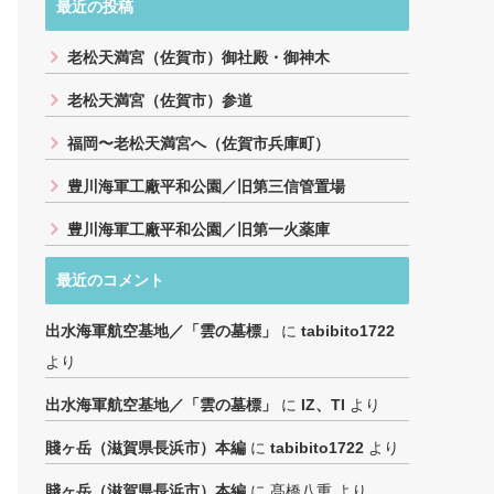
最近の投稿
老松天満宮（佐賀市）御社殿・御神木
老松天満宮（佐賀市）参道
福岡〜老松天満宮へ（佐賀市兵庫町）
豊川海軍工廠平和公園／旧第三信管置場
豊川海軍工廠平和公園／旧第一火薬庫
最近のコメント
出水海軍航空基地／「雲の墓標」
に
tabibito1722
より
出水海軍航空基地／「雲の墓標」
に
IZ、TI
より
賤ヶ岳（滋賀県長浜市）本編
に
tabibito1722
より
賤ヶ岳（滋賀県長浜市）本編
に
髙橋八重
より