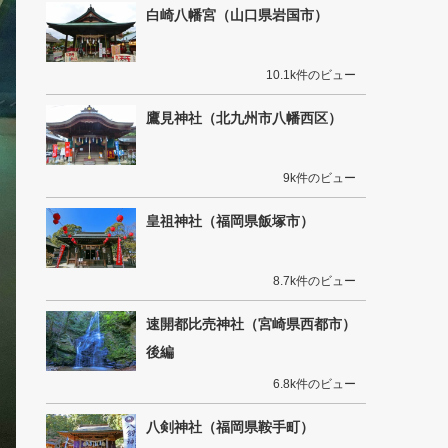
白崎八幡宮（山口県岩国市）
10.1k件のビュー
鷹見神社（北九州市八幡西区）
9k件のビュー
皇祖神社（福岡県飯塚市）
8.7k件のビュー
速開都比売神社（宮崎県西都市）
後編
6.8k件のビュー
八剣神社（福岡県鞍手町）