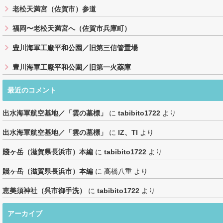
老松天満宮（佐賀市）参道
福岡〜老松天満宮へ（佐賀市兵庫町）
豊川海軍工廠平和公園／旧第三信管置場
豊川海軍工廠平和公園／旧第一火薬庫
最近のコメント
出水海軍航空基地／「雲の墓標」
に
tabibito1722
より
出水海軍航空基地／「雲の墓標」
に
IZ、TI
より
賤ヶ岳（滋賀県長浜市）本編
に
tabibito1722
より
賤ヶ岳（滋賀県長浜市）本編
に
髙橋八重
より
恵美須神社（呉市御手洗）
に
tabibito1722
より
アーカイブ