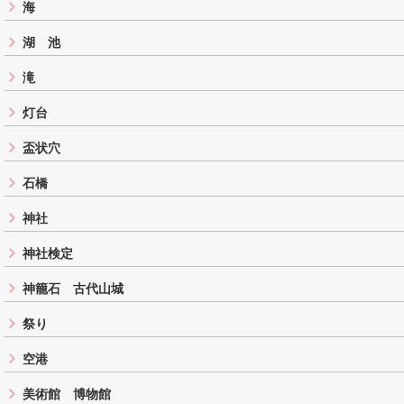
海
湖 池
滝
灯台
盃状穴
石橋
神社
神社検定
神籠石 古代山城
祭り
空港
美術館 博物館