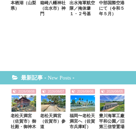
本栖湖（山梨
箱崎八幡神社
出水海軍航空
中部国際空港
県）
（出水市）神
隊／掩体壕
にて（令和５
門
１・２号基
年５月）
最新記事 -
New Posts
-
2026/08/08
2026/08/07
2026/08/06
2026/08/05
老松天満宮
老松天満宮
福岡〜老松天
豊川海軍工廠
（佐賀市）御
（佐賀市）参
満宮へ（佐賀
平和公園／旧
社殿・御神木
道
市兵庫町）
第三信管置場