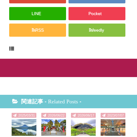
LINE
Pocket
RSS
feedly
関連記事 -
Related Posts
-
2025/03/31
2026/06/22
2026/06/17
2023/07/07