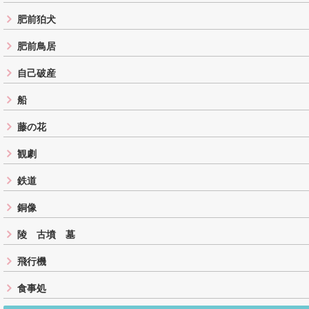
肥前狛犬
肥前鳥居
自己破産
船
藤の花
観劇
鉄道
銅像
陵 古墳 墓
飛行機
食事処