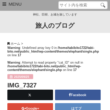
MENU
神社、巨樹、お城を旅しています
旅人のブログ
お問い合わせ
このブログについて
ホーム
>
Warning
: Undefined array key 0 in
/home/tabibito1722/tabi-
サイトマップ
bito.net/public_html/wp-content/themes/elephant/single.php
on line
17
管理人のプロフィール
Warning
: Attempt to read property "cat_ID" on null in
/home/tabibito1722/tabi-bito.net/public_html/wp-
content/themes/elephant/single.php
on line
17
Close
2025/09/25
IMG_7327
Facebook
Google+
はてブ