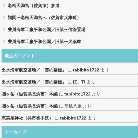
老松天満宮（佐賀市）参道
福岡〜老松天満宮へ（佐賀市兵庫町）
豊川海軍工廠平和公園／旧第三信管置場
豊川海軍工廠平和公園／旧第一火薬庫
最近のコメント
出水海軍航空基地／「雲の墓標」
に
tabibito1722
より
出水海軍航空基地／「雲の墓標」
に
IZ、TI
より
賤ヶ岳（滋賀県長浜市）本編
に
tabibito1722
より
賤ヶ岳（滋賀県長浜市）本編
に
髙橋八重
より
恵美須神社（呉市御手洗）
に
tabibito1722
より
アーカイブ