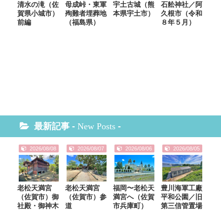
清水の滝（佐
母成峠・東軍
宇土古城（熊
石舩神社／阿
賀県小城市）
殉難者埋葬地
本県宇土市）
久根市（令和
前編
（福島県）
８年５月）
最新記事 -
New Posts
-
2026/08/08
2026/08/07
2026/08/06
2026/08/05
老松天満宮
老松天満宮
福岡〜老松天
豊川海軍工廠
（佐賀市）御
（佐賀市）参
満宮へ（佐賀
平和公園／旧
社殿・御神木
道
市兵庫町）
第三信管置場