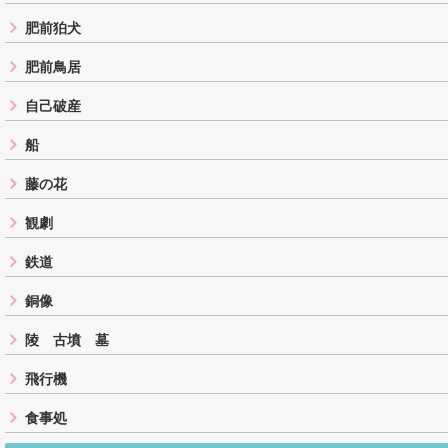
肥前狛犬
肥前鳥居
自己破産
船
藤の花
観劇
鉄道
銅像
陵 古墳 墓
飛行機
食事処