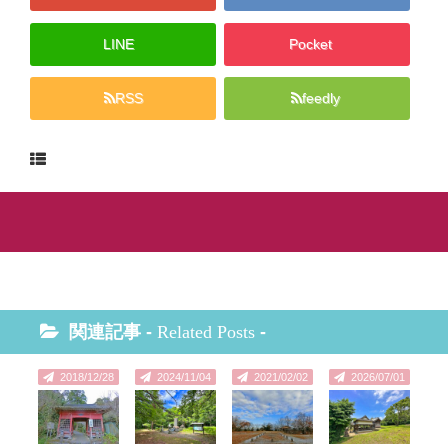
LINE
Pocket
RSS
feedly
関連記事 -
Related Posts
-
2018/12/28
2024/11/04
2021/02/02
2026/07/01