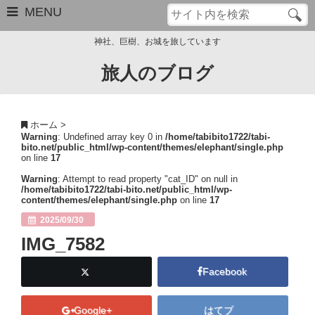
MENU
神社、巨樹、お城を旅しています
旅人のブログ
お問い合わせ
このブログについて
ホーム
>
Warning
: Undefined array key 0 in
/home/tabibito1722/tabi-
サイトマップ
bito.net/public_html/wp-content/themes/elephant/single.php
on line
17
管理人のプロフィール
Warning
: Attempt to read property "cat_ID" on null in
/home/tabibito1722/tabi-bito.net/public_html/wp-
content/themes/elephant/single.php
on line
17
Close
2025/09/30
IMG_7582
Facebook
Google+
はてブ