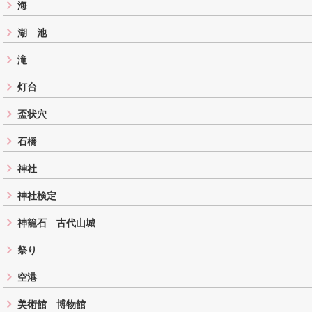
海
湖 池
滝
灯台
盃状穴
石橋
神社
神社検定
神籠石 古代山城
祭り
空港
美術館 博物館