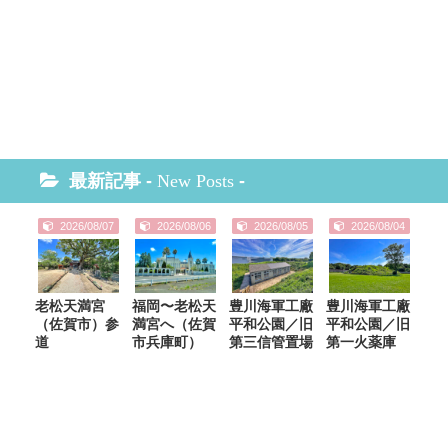
最新記事 -
New Posts
-
2026/08/07
2026/08/06
2026/08/05
2026/08/04
老松天満宮
福岡〜老松天
豊川海軍工廠
豊川海軍工廠
（佐賀市）参
満宮へ（佐賀
平和公園／旧
平和公園／旧
道
市兵庫町）
第三信管置場
第一火薬庫