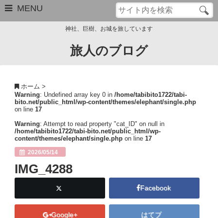
MENU
神社、巨樹、お城を旅しています
旅人のブログ
お問い合わせ
このブログについて
ホーム
>
Warning
: Undefined array key 0 in
/home/tabibito1722/tabi-
サイトマップ
bito.net/public_html/wp-content/themes/elephant/single.php
on line
17
管理人のプロフィール
Warning
: Attempt to read property "cat_ID" on null in
/home/tabibito1722/tabi-bito.net/public_html/wp-
content/themes/elephant/single.php
on line
17
Close
2026/05/14
IMG_4288
Facebook
Google+
はてブ