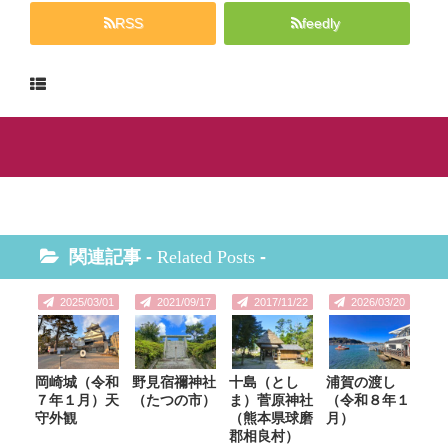
RSS
feedly
関連記事 -
Related Posts
-
2025/03/01
2021/09/17
2017/11/22
2026/03/20
岡崎城（令和
野見宿禰神社
十島（とし
浦賀の渡し
７年１月）天
（たつの市）
ま）菅原神社
（令和８年１
守外観
（熊本県球磨
月）
郡相良村）