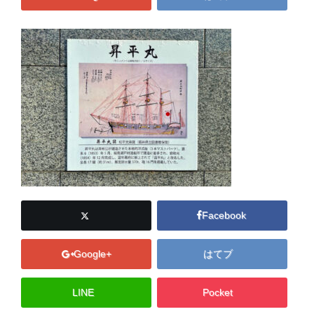
Facebook
Google+
はてブ
LINE
Pocket