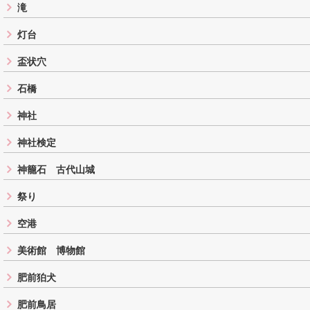
滝
灯台
盃状穴
石橋
神社
神社検定
神籠石 古代山城
祭り
空港
美術館 博物館
肥前狛犬
肥前鳥居