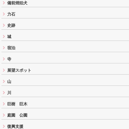
備前焼狛犬
力石
史跡
城
宿泊
寺
展望スポット
山
川
巨樹 巨木
庭園 公園
復興支援