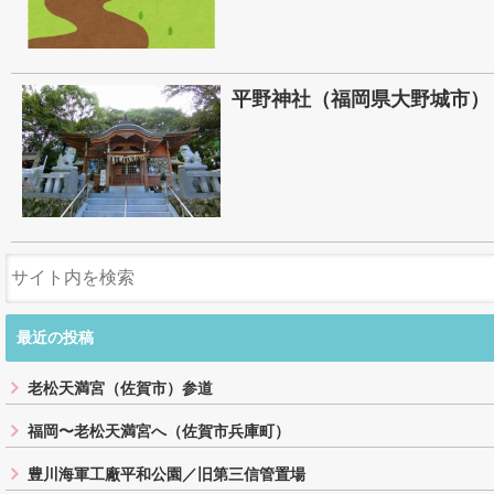
平野神社（福岡県大野城市）
最近の投稿
老松天満宮（佐賀市）参道
福岡〜老松天満宮へ（佐賀市兵庫町）
豊川海軍工廠平和公園／旧第三信管置場