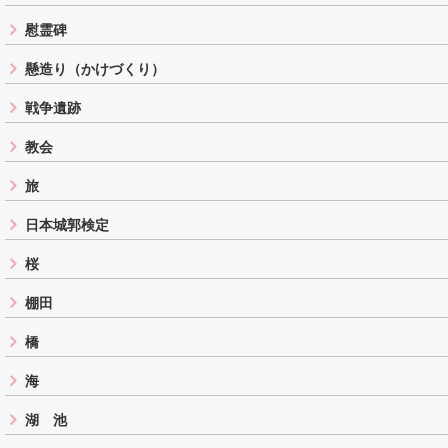
慰霊碑
懸造り（かけづくり）
戦争遺跡
教会
旅
日本城郭検定
桜
棚田
橋
海
湖 池