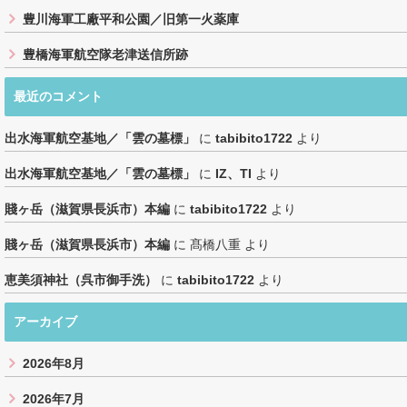
豊川海軍工廠平和公園／旧第一火薬庫
豊橋海軍航空隊老津送信所跡
最近のコメント
出水海軍航空基地／「雲の墓標」
に
tabibito1722
より
出水海軍航空基地／「雲の墓標」
に
IZ、TI
より
賤ヶ岳（滋賀県長浜市）本編
に
tabibito1722
より
賤ヶ岳（滋賀県長浜市）本編
に
髙橋八重
より
恵美須神社（呉市御手洗）
に
tabibito1722
より
アーカイブ
2026年8月
2026年7月